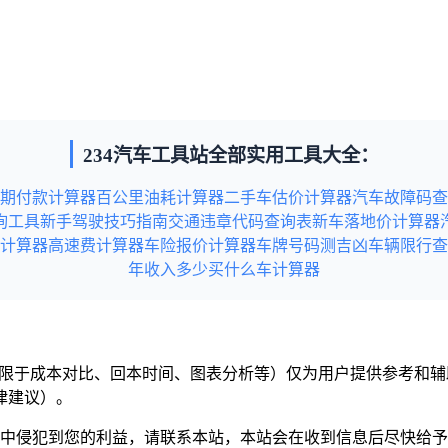
234汽车工具站全部实用工具大全：
期付款计算器
百公里油耗计算器
二手车估价计算器
汽车故障码查
询工具
新手驾驶技巧指南
交通违章代码查询表
新车落地价计算器
计算器
高速费计算器
车险报价计算器
车牌号码测吉凶
车辆限行查
年收入多少买什么车计算器
但不限于成本对比、回本时间、图表分析等）仅为用户提供参考和
律建议）。
意中侵犯到您的利益，请联系本站，本站会在收到信息后尽快给