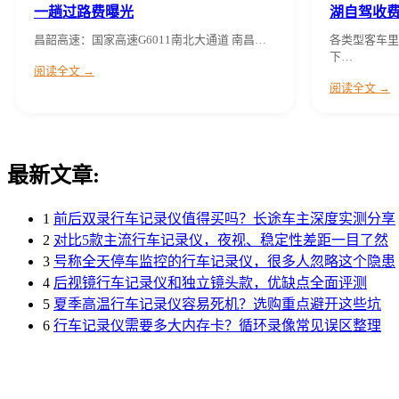
一趟过路费曝光
湖自驾收
昌韶高速：国家高速G6011南北大通道 南昌…
各类型客车里
下…
阅读全文 →
阅读全文 →
最新文章:
1
前后双录行车记录仪值得买吗？长途车主深度实测分享
2
对比5款主流行车记录仪，夜视、稳定性差距一目了然
3
号称全天停车监控的行车记录仪，很多人忽略这个隐患
4
后视镜行车记录仪和独立镜头款，优缺点全面评测
5
夏季高温行车记录仪容易死机？选购重点避开这些坑
6
行车记录仪需要多大内存卡？循环录像常见误区整理