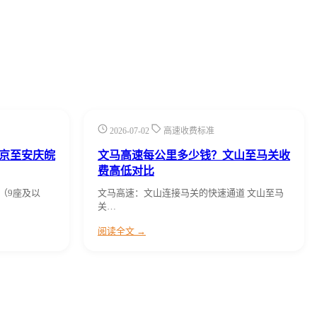
2026-07-02
高速收费标准
京至安庆皖
文马高速每公里多少钱？文山至马关收
费高低对比
（9座及以
文马高速：文山连接马关的快速通道 文山至马
关…
阅读全文 →