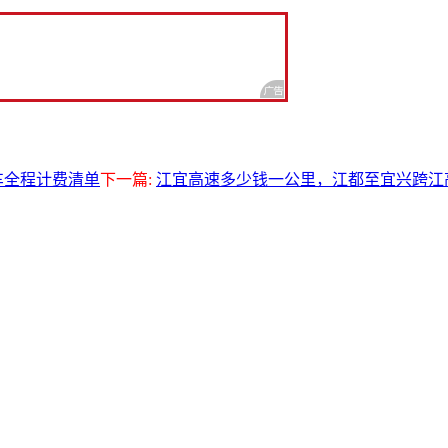
车全程计费清单
下一篇:
江宜高速多少钱一公里，江都至宜兴跨江