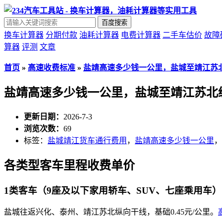
百度搜索
换车计算器
分期付款
油耗计算器
电费计算器
二手车估价
故障
算器
评测
文章
首页
»
高速收费标准
»
盐靖高速多少钱一公里，盐城至靖江苏
盐靖高速多少钱一公里，盐城至靖江苏北
更新日期：
2026-7-3
浏览次数：
69
标签：
盐城靖江货车通行费用
，
盐靖高速多少钱一公里
，
各类型客车里程收费单价
1类客车（9座及以下家用轿车、SUV、七座乘用车）
盐城往返兴化、泰州、靖江苏北纵向干线，基础0.45元/公里。