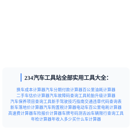
234汽车工具站全部实用工具大全：
换车成本计算器
汽车分期付款计算器
百公里油耗计算器
二手车估价计算器
汽车故障码查询工具
轮胎升级计算器
汽车保养项目查询工具
新手驾驶技巧指南
交通违章代码查询表
新车落地价计算器
汽车购置税计算器
电动车百公里电耗计算器
高速费计算器
车险报价计算器
车牌号码测吉凶
车辆限行查询工具
年检计算器
年收入多少买什么车计算器