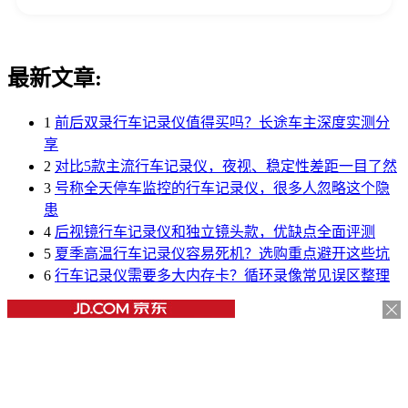
最新文章:
1
前后双录行车记录仪值得买吗？长途车主深度实测分
享
2
对比5款主流行车记录仪，夜视、稳定性差距一目了然
3
号称全天停车监控的行车记录仪，很多人忽略这个隐
患
4
后视镜行车记录仪和独立镜头款，优缺点全面评测
5
夏季高温行车记录仪容易死机？选购重点避开这些坑
6
行车记录仪需要多大内存卡？循环录像常见误区整理