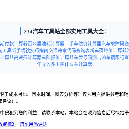
234汽车工具站全部实用工具大全：
期付款计算器
百公里油耗计算器
二手车估价计算器
汽车故障码查
询工具
新手驾驶技巧指南
交通违章代码查询表
新车落地价计算器
计算器
高速费计算器
车险报价计算器
车牌号码测吉凶
车辆限行查
年收入多少买什么车计算器
但不限于成本对比、回本时间、图表分析等）仅为用户提供参考和
律建议）。
意中侵犯到您的利益，请联系本站，本站会在收到信息后尽快给
收费标准
|
汽车用品评测
|