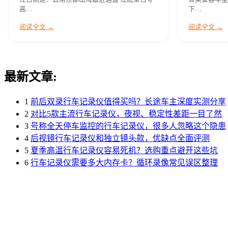
高…
下…
阅读全文 →
阅读全文 →
最新文章:
1
前后双录行车记录仪值得买吗？长途车主深度实测分享
2
对比5款主流行车记录仪，夜视、稳定性差距一目了然
3
号称全天停车监控的行车记录仪，很多人忽略这个隐患
4
后视镜行车记录仪和独立镜头款，优缺点全面评测
5
夏季高温行车记录仪容易死机？选购重点避开这些坑
6
行车记录仪需要多大内存卡？循环录像常见误区整理