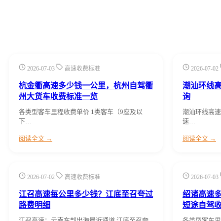
2026-07-03
高速收费标准
2026-07-02
杭金衢高速多少钱一公里，杭州自驾衢
潮汕环线高
州大货车收费标准一览
询
各类型客车里程收费单价 1类客车（9座及以
潮汕环线高速
下…
速…
阅读全文 →
阅读全文 →
2026-07-02
高速收费标准
2026-07-03
江召高速每公里多少钱？江底至召夸过
绍诸高速
路费明细
短途自驾
江召高速：云南东部出海最近通道 江底至召夸
各类型客车里