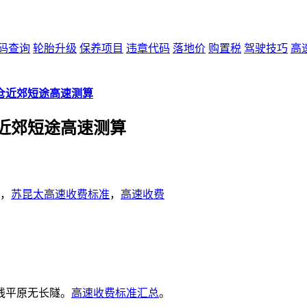
码查询
轮胎升级
保养项目
违章代码
落地价
购置税
驾驶技巧
高
仓近郊短途高速测算
近郊短途高速测算
，
苏昆太高速收费标准
，
高速收费
全线平原无长隧。
高速收费标准汇总
。