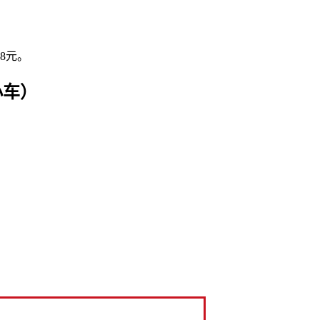
8元。
小车）