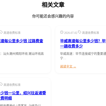
相关文章
你可能还会感兴趣的内容
高速收费标准
2026-07-02
高速收费标准
速每公里多少钱 过路费查
毕威高速每公里多少钱？毕
一趟收费多少
：汕头潮州揭阳环线 潮汕环线高
毕威高速：毕节连接威宁的重要通
宁…
阅读全文 →
高速收费标准
多少钱一公里，绍兴往返诸暨
收费明细
程收费单价 1类客车（9座及以