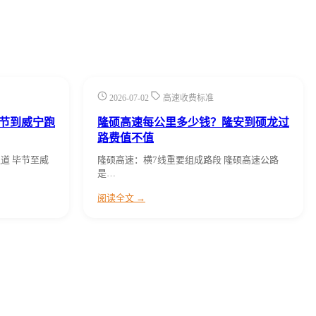
2026-07-02
高速收费标准
节到威宁跑
隆硕高速每公里多少钱？隆安到硕龙过
路费值不值
道 毕节至威
隆硕高速：横7线重要组成路段 隆硕高速公路
是…
阅读全文 →