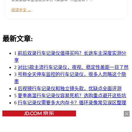
阅读全文 →
最新文章:
1
前后双录行车记录仪值得买吗？长途车主深度实测分
享
2
对比5款主流行车记录仪，夜视、稳定性差距一目了然
3
号称全天停车监控的行车记录仪，很多人忽略这个隐
患
4
后视镜行车记录仪和独立镜头款，优缺点全面评测
5
夏季高温行车记录仪容易死机？选购重点避开这些坑
6
行车记录仪需要多大内存卡？循环录像常见误区整理