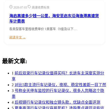
2026-07-03
高速收费标准
海启高速多少钱一公里，海安至启东沿海渔港高速货
车计费表
各类型客车里程收费单价 1类客车（9座及以下…
阅读全文 →
最新文章:
1
前后双录行车记录仪值得买吗？长途车主深度实测分
享
2
对比5款主流行车记录仪，夜视、稳定性差距一目了然
3
号称全天停车监控的行车记录仪，很多人忽略这个隐
患
4
后视镜行车记录仪和独立镜头款，优缺点全面评测
5
夏季高温行车记录仪容易死机？选购重点避开这些坑