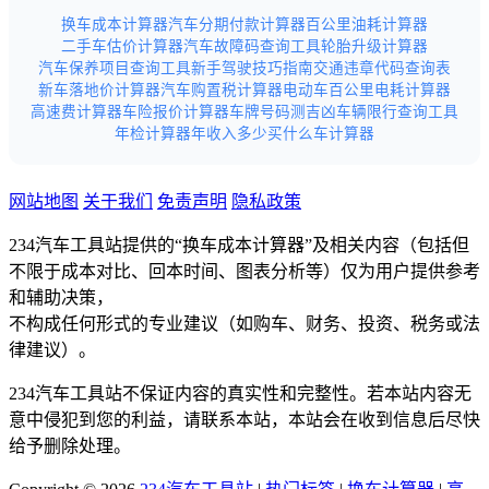
换车成本计算器
汽车分期付款计算器
百公里油耗计算器
二手车估价计算器
汽车故障码查询工具
轮胎升级计算器
汽车保养项目查询工具
新手驾驶技巧指南
交通违章代码查询表
新车落地价计算器
汽车购置税计算器
电动车百公里电耗计算器
高速费计算器
车险报价计算器
车牌号码测吉凶
车辆限行查询工具
年检计算器
年收入多少买什么车计算器
网站地图
关于我们
免责声明
隐私政策
234汽车工具站提供的“换车成本计算器”及相关内容（包括但
不限于成本对比、回本时间、图表分析等）仅为用户提供参考
和辅助决策，
不构成任何形式的专业建议（如购车、财务、投资、税务或法
律建议）。
234汽车工具站不保证内容的真实性和完整性。若本站内容无
意中侵犯到您的利益，请联系本站，本站会在收到信息后尽快
给予删除处理。