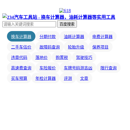
百度搜索
换车计算器
分期付款
油耗计算器
电费计算器
二手车估价
故障码查询
轮胎升级
保养项目
违章代码
落地价
购置税
驾驶技巧
高速费查询
车险报价
车牌号码测吉凶
限行查询
买车预算
年检计算器
评测
文章