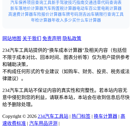
汽车保养项目查询工具
新手驾驶技巧指南
交通违章代码查询表
新车落地价计算器
汽车购置税计算器
电动车百公里电耗计算器
高速费计算器
车险报价计算器
车牌号码测吉凶
车辆限行查询工具
年检计算器
年收入多少买什么车计算器
网站地图
关于我们
免责声明
隐私政策
234汽车工具站提供的“换车成本计算器”及相关内容（包括但
不限于成本对比、回本时间、图表分析等）仅为用户提供参考
和辅助决策，
不构成任何形式的专业建议（如购车、财务、投资、税务或法
律建议）。
234汽车工具站不保证内容的真实性和完整性。若本站内容无
意中侵犯到您的利益，请联系本站，本站会在收到信息后尽快
给予删除处理。
Copyright © 2026
234汽车工具站
|
热门标签
|
换车计算器
|
高
速收费标准
|
汽车用品评测
|