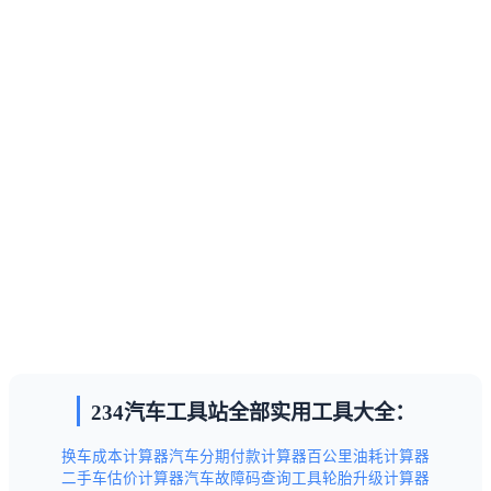
234汽车工具站全部实用工具大全：
换车成本计算器
汽车分期付款计算器
百公里油耗计算器
二手车估价计算器
汽车故障码查询工具
轮胎升级计算器