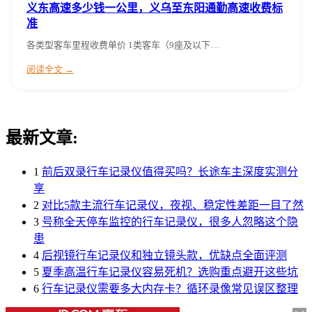
义东高速多少钱一公里，义乌至东阳通勤高速收费标
准
各类型客车里程收费单价 1类客车（9座及以下…
阅读全文 →
最新文章:
1
前后双录行车记录仪值得买吗？长途车主深度实测分
享
2
对比5款主流行车记录仪，夜视、稳定性差距一目了然
3
号称全天停车监控的行车记录仪，很多人忽略这个隐
患
4
后视镜行车记录仪和独立镜头款，优缺点全面评测
5
夏季高温行车记录仪容易死机？选购重点避开这些坑
6
行车记录仪需要多大内存卡？循环录像常见误区整理