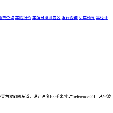
速费查询
车险报价
车牌号码测吉凶
限行查询
买车预算
年检计
道，设计速度100千米/小时[reference:65]。从宁波