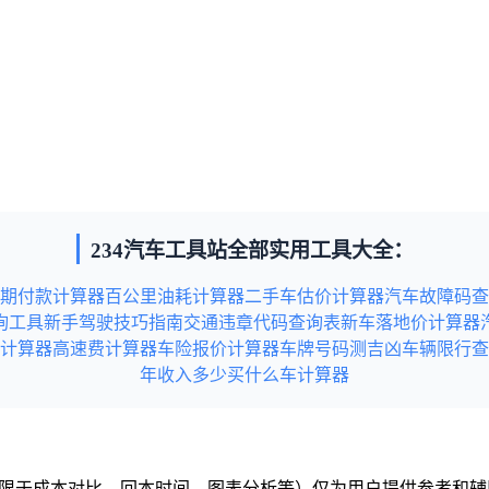
234汽车工具站全部实用工具大全：
期付款计算器
百公里油耗计算器
二手车估价计算器
汽车故障码查
询工具
新手驾驶技巧指南
交通违章代码查询表
新车落地价计算器
计算器
高速费计算器
车险报价计算器
车牌号码测吉凶
车辆限行查
年收入多少买什么车计算器
但不限于成本对比、回本时间、图表分析等）仅为用户提供参考和