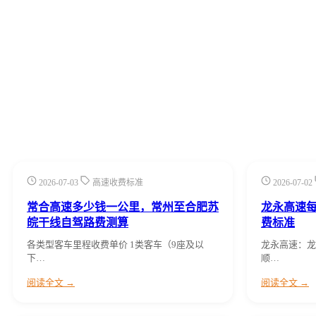
2026-07-03
高速收费标准
2026-07-02
常合高速多少钱一公里，常州至合肥苏
龙永高速
皖干线自驾路费测算
费标准
各类型客车里程收费单价 1类客车（9座及以
龙永高速：龙
下…
顺…
阅读全文 →
阅读全文 →