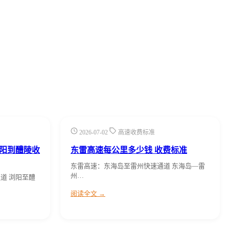
2026-07-02
高速收费标准
阳到醴陵收
东雷高速每公里多少钱 收费标准
东雷高速：东海岛至雷州快速通道 东海岛—雷
州…
道 浏阳至醴
阅读全文 →