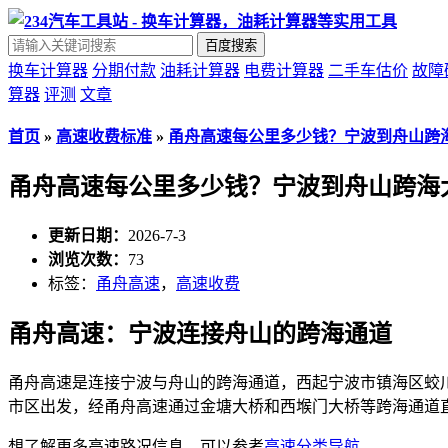
百度搜索
换车计算器
分期付款
油耗计算器
电费计算器
二手车估价
故障
算器
评测
文章
首页
»
高速收费标准
»
甬舟高速每公里多少钱？宁波到舟山跨
甬舟高速每公里多少钱？宁波到舟山跨海
更新日期：
2026-7-3
浏览次数：
73
标签：
甬舟高速
，
高速收费
甬舟高速：宁波连接舟山的跨海通道
甬舟高速是连接宁波与舟山的跨海通道，西起宁波市镇海区蛟川收费站
市区出发，经甬舟高速通过金塘大桥和西堠门大桥等跨海通道直达舟山[r
想了解更多高速路况信息，可以参考
高速分类导航
。