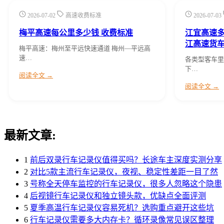
2026-07-02
高速收费标准
2026-07-03
梅平高速每公里多少钱 收费标准
江宜高速
江高速货
梅平高速：梅州至平远快速通道 梅州—平远高
速…
各类型客车里
下…
阅读全文 →
阅读全文 →
最新文章:
1
前后双录行车记录仪值得买吗？长途车主深度实测分享
2
对比5款主流行车记录仪，夜视、稳定性差距一目了然
3
号称全天停车监控的行车记录仪，很多人忽略这个隐患
4
后视镜行车记录仪和独立镜头款，优缺点全面评测
5
夏季高温行车记录仪容易死机？选购重点避开这些坑
6
行车记录仪需要多大内存卡？循环录像常见误区整理