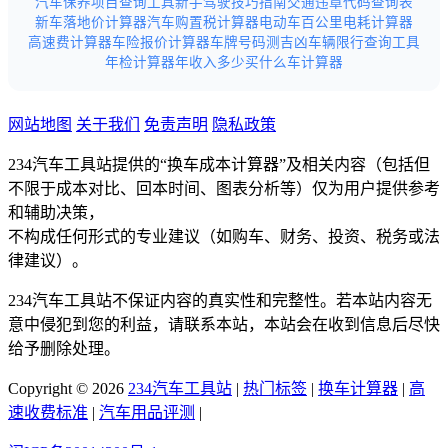
汽车保养项目查询工具
新手驾驶技巧指南
交通违章代码查询表
新车落地价计算器
汽车购置税计算器
电动车百公里电耗计算器
高速费计算器
车险报价计算器
车牌号码测吉凶
车辆限行查询工具
年检计算器
年收入多少买什么车计算器
网站地图
关于我们
免责声明
隐私政策
234汽车工具站提供的“换车成本计算器”及相关内容（包括但
不限于成本对比、回本时间、图表分析等）仅为用户提供参考
和辅助决策，
不构成任何形式的专业建议（如购车、财务、投资、税务或法
律建议）。
234汽车工具站不保证内容的真实性和完整性。若本站内容无
意中侵犯到您的利益，请联系本站，本站会在收到信息后尽快
给予删除处理。
Copyright © 2026
234汽车工具站
|
热门标签
|
换车计算器
|
高
速收费标准
|
汽车用品评测
|