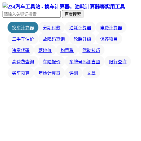
百度搜索
换车计算器
分期付款
油耗计算器
电费计算器
二手车估价
故障码查询
轮胎升级
保养项目
违章代码
落地价
购置税
驾驶技巧
高速费查询
车险报价
车牌号码测吉凶
限行查询
买车预算
年检计算器
评测
文章