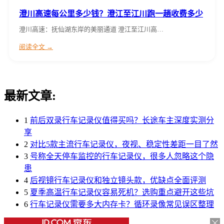
澄川高速每公里多少钱？澄江至江川跑一趟收费多少
澄川高速：抚仙湖东岸的美丽通道 澄江至江川高…
阅读全文 →
最新文章:
1
前后双录行车记录仪值得买吗？长途车主深度实测分
享
2
对比5款主流行车记录仪，夜视、稳定性差距一目了然
3
号称全天停车监控的行车记录仪，很多人忽略这个隐
患
4
后视镜行车记录仪和独立镜头款，优缺点全面评测
5
夏季高温行车记录仪容易死机？选购重点避开这些坑
6
行车记录仪需要多大内存卡？循环录像常见误区整理