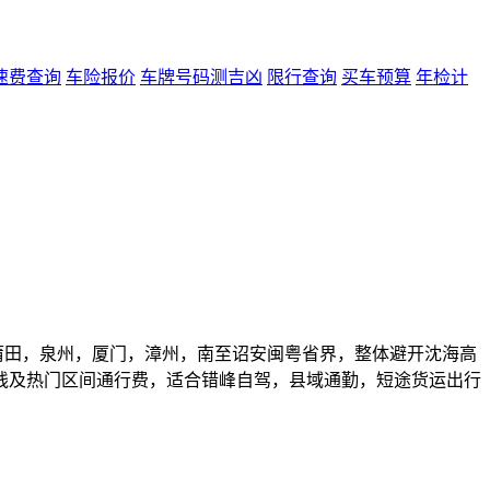
速费查询
车险报价
车牌号码测吉凶
限行查询
买车预算
年检计
莆田，泉州，厦门，漳州，南至诏安闽粤省界，整体避开沈海高
线及热门区间通行费，适合错峰自驾，县域通勤，短途货运出行