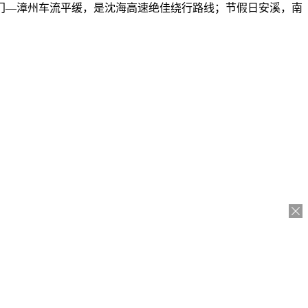
门—漳州车流平缓，是沈海高速绝佳绕行路线；节假日安溪，南