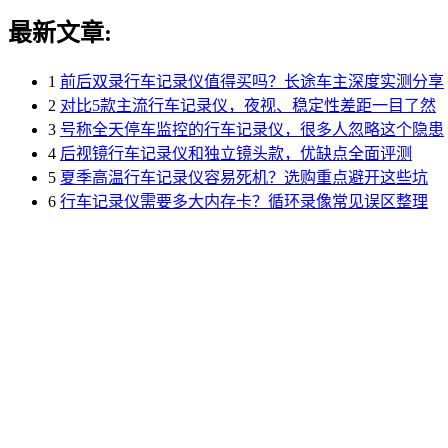
最新文章:
1
前后双录行车记录仪值得买吗？长途车主深度实测分享
2
对比5款主流行车记录仪，夜视、稳定性差距一目了然
3
号称全天停车监控的行车记录仪，很多人忽略这个隐患
4
后视镜行车记录仪和独立镜头款，优缺点全面评测
5
夏季高温行车记录仪容易死机？选购重点避开这些坑
6
行车记录仪需要多大内存卡？循环录像常见误区整理