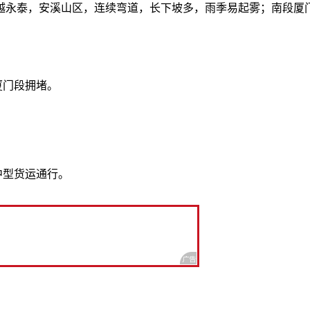
越永泰，安溪山区，连续弯道，长下坡多，雨季易起雾；南段厦
厦门段拥堵。
中型货运通行。