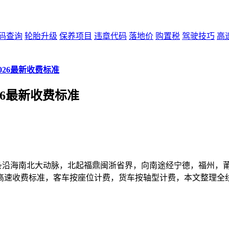
码查询
轮胎升级
保养项目
违章代码
落地价
购置税
驾驶技巧
高
026最新收费标准
26最新收费标准
二条沿海南北大动脉，北起福鼎闽浙省界，向南途经宁德，福州，
高速收费标准，客车按座位计费，货车按轴型计费，本文整理全