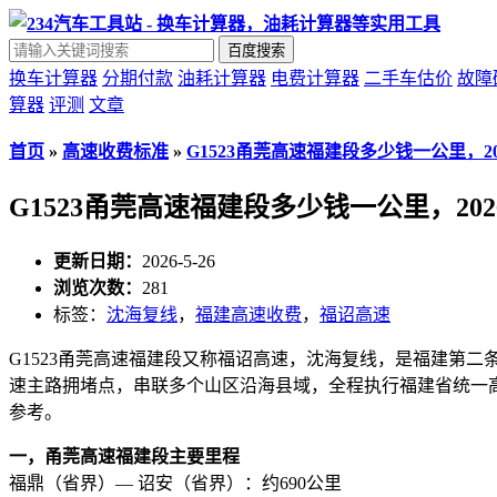
百度搜索
换车计算器
分期付款
油耗计算器
电费计算器
二手车估价
故障
算器
评测
文章
首页
»
高速收费标准
»
G1523甬莞高速福建段多少钱一公里，2
G1523甬莞高速福建段多少钱一公里，20
更新日期：
2026-5-26
浏览次数：
281
标签：
沈海复线
，
福建高速收费
，
福诏高速
G1523甬莞高速福建段又称福诏高速，沈海复线，是福建第
速主路拥堵点，串联多个山区沿海县域，全程执行福建省统一
参考。
一，甬莞高速福建段主要里程
福鼎（省界）— 诏安（省界）：约690公里