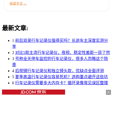
阅读全文 →
最新文章:
1
前后双录行车记录仪值得买吗？长途车主深度实测分
享
2
对比5款主流行车记录仪，夜视、稳定性差距一目了然
3
号称全天停车监控的行车记录仪，很多人忽略这个隐
患
4
后视镜行车记录仪和独立镜头款，优缺点全面评测
5
夏季高温行车记录仪容易死机？选购重点避开这些坑
6
行车记录仪需要多大内存卡？循环录像常见误区整理