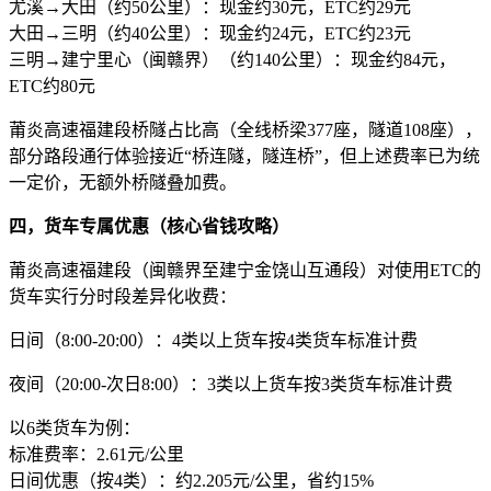
尤溪→大田（约50公里）：现金约30元，ETC约29元
大田→三明（约40公里）：现金约24元，ETC约23元
三明→建宁里心（闽赣界）（约140公里）：现金约84元，
ETC约80元
莆炎高速福建段桥隧占比高（全线桥梁377座，隧道108座），
部分路段通行体验接近“桥连隧，隧连桥”，但上述费率已为统
一定价，无额外桥隧叠加费。
四，货车专属优惠（核心省钱攻略）
莆炎高速福建段（闽赣界至建宁金饶山互通段）对使用ETC的
货车实行分时段差异化收费：
日间（8:00-20:00）：4类以上货车按4类货车标准计费
夜间（20:00-次日8:00）：3类以上货车按3类货车标准计费
以6类货车为例：
标准费率：2.61元/公里
日间优惠（按4类）：约2.205元/公里，省约15%