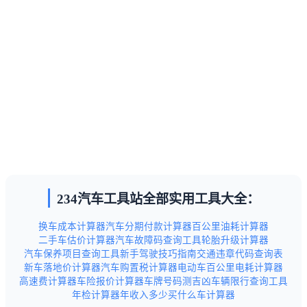
234汽车工具站全部实用工具大全：
换车成本计算器
汽车分期付款计算器
百公里油耗计算器
二手车估价计算器
汽车故障码查询工具
轮胎升级计算器
汽车保养项目查询工具
新手驾驶技巧指南
交通违章代码查询表
新车落地价计算器
汽车购置税计算器
电动车百公里电耗计算器
高速费计算器
车险报价计算器
车牌号码测吉凶
车辆限行查询工具
年检计算器
年收入多少买什么车计算器