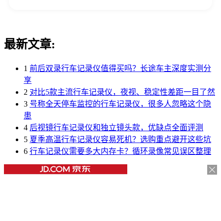
最新文章:
1
前后双录行车记录仪值得买吗？长途车主深度实测分
享
2
对比5款主流行车记录仪，夜视、稳定性差距一目了然
3
号称全天停车监控的行车记录仪，很多人忽略这个隐
患
4
后视镜行车记录仪和独立镜头款，优缺点全面评测
5
夏季高温行车记录仪容易死机？选购重点避开这些坑
6
行车记录仪需要多大内存卡？循环录像常见误区整理