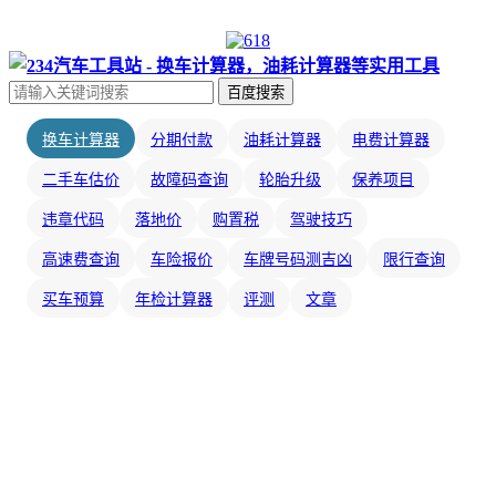
百度搜索
换车计算器
分期付款
油耗计算器
电费计算器
二手车估价
故障码查询
轮胎升级
保养项目
违章代码
落地价
购置税
驾驶技巧
高速费查询
车险报价
车牌号码测吉凶
限行查询
买车预算
年检计算器
评测
文章