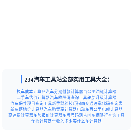
234汽车工具站全部实用工具大全：
换车成本计算器
汽车分期付款计算器
百公里油耗计算器
二手车估价计算器
汽车故障码查询工具
轮胎升级计算器
汽车保养项目查询工具
新手驾驶技巧指南
交通违章代码查询表
新车落地价计算器
汽车购置税计算器
电动车百公里电耗计算器
高速费计算器
车险报价计算器
车牌号码测吉凶
车辆限行查询工具
年检计算器
年收入多少买什么车计算器