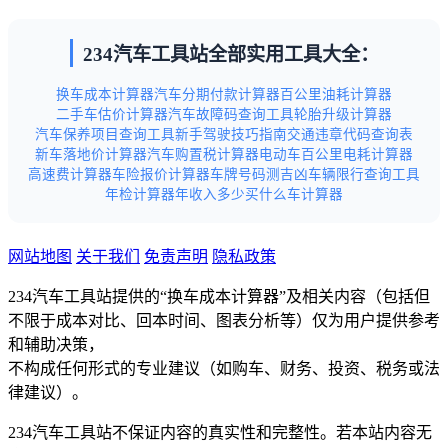
234汽车工具站全部实用工具大全：
换车成本计算器
汽车分期付款计算器
百公里油耗计算器
二手车估价计算器
汽车故障码查询工具
轮胎升级计算器
汽车保养项目查询工具
新手驾驶技巧指南
交通违章代码查询表
新车落地价计算器
汽车购置税计算器
电动车百公里电耗计算器
高速费计算器
车险报价计算器
车牌号码测吉凶
车辆限行查询工具
年检计算器
年收入多少买什么车计算器
网站地图
关于我们
免责声明
隐私政策
234汽车工具站提供的“换车成本计算器”及相关内容（包括但
不限于成本对比、回本时间、图表分析等）仅为用户提供参考
和辅助决策，
不构成任何形式的专业建议（如购车、财务、投资、税务或法
律建议）。
234汽车工具站不保证内容的真实性和完整性。若本站内容无