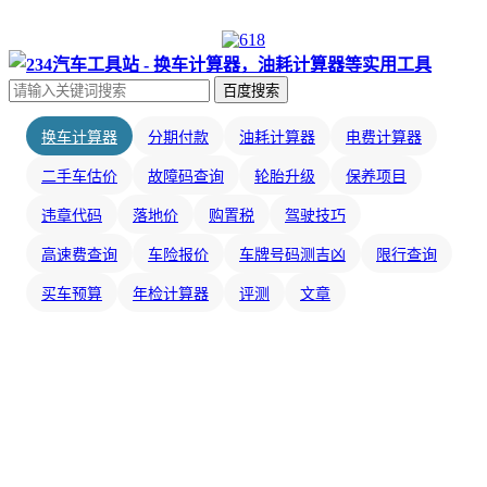
百度搜索
换车计算器
分期付款
油耗计算器
电费计算器
二手车估价
故障码查询
轮胎升级
保养项目
违章代码
落地价
购置税
驾驶技巧
高速费查询
车险报价
车牌号码测吉凶
限行查询
买车预算
年检计算器
评测
文章