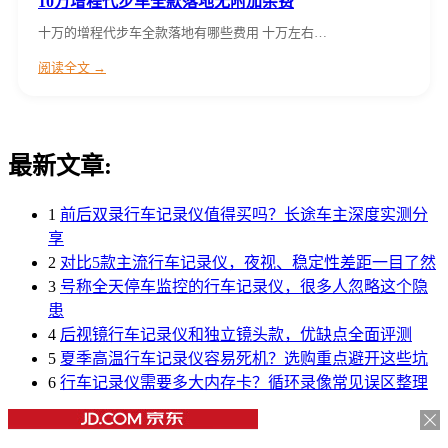
10万增程代步车全款落地无附加杂费
十万的增程代步车全款落地有哪些费用 十万左右…
阅读全文 →
最新文章:
1
前后双录行车记录仪值得买吗？长途车主深度实测分
享
2
对比5款主流行车记录仪，夜视、稳定性差距一目了然
3
号称全天停车监控的行车记录仪，很多人忽略这个隐
患
4
后视镜行车记录仪和独立镜头款，优缺点全面评测
5
夏季高温行车记录仪容易死机？选购重点避开这些坑
6
行车记录仪需要多大内存卡？循环录像常见误区整理