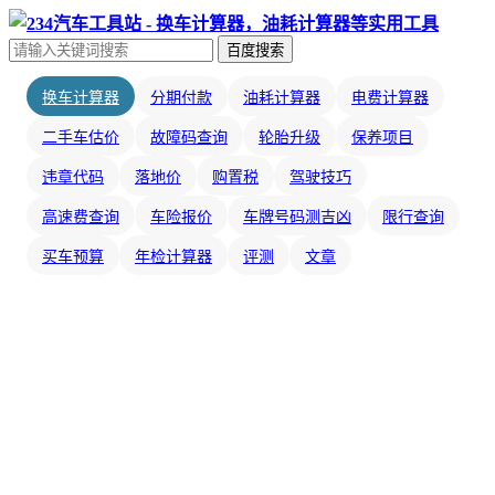
百度搜索
换车计算器
分期付款
油耗计算器
电费计算器
二手车估价
故障码查询
轮胎升级
保养项目
违章代码
落地价
购置税
驾驶技巧
高速费查询
车险报价
车牌号码测吉凶
限行查询
买车预算
年检计算器
评测
文章