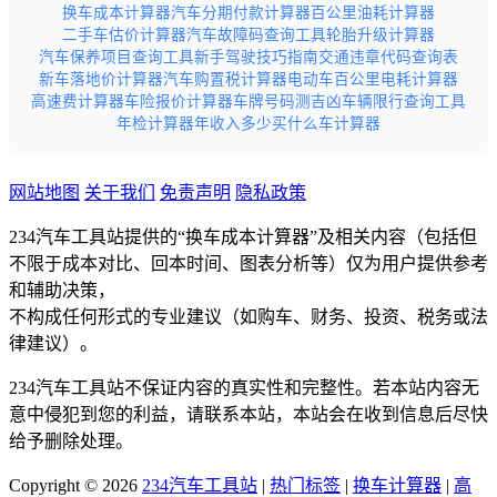
换车成本计算器
汽车分期付款计算器
百公里油耗计算器
二手车估价计算器
汽车故障码查询工具
轮胎升级计算器
汽车保养项目查询工具
新手驾驶技巧指南
交通违章代码查询表
新车落地价计算器
汽车购置税计算器
电动车百公里电耗计算器
高速费计算器
车险报价计算器
车牌号码测吉凶
车辆限行查询工具
年检计算器
年收入多少买什么车计算器
网站地图
关于我们
免责声明
隐私政策
234汽车工具站提供的“换车成本计算器”及相关内容（包括但
不限于成本对比、回本时间、图表分析等）仅为用户提供参考
和辅助决策，
不构成任何形式的专业建议（如购车、财务、投资、税务或法
律建议）。
234汽车工具站不保证内容的真实性和完整性。若本站内容无
意中侵犯到您的利益，请联系本站，本站会在收到信息后尽快
给予删除处理。
Copyright © 2026
234汽车工具站
|
热门标签
|
换车计算器
|
高