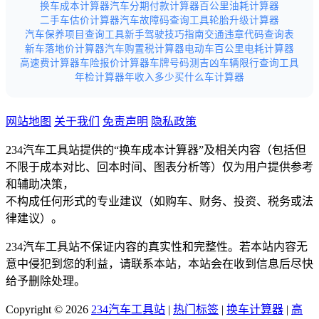
换车成本计算器
汽车分期付款计算器
百公里油耗计算器
二手车估价计算器
汽车故障码查询工具
轮胎升级计算器
汽车保养项目查询工具
新手驾驶技巧指南
交通违章代码查询表
新车落地价计算器
汽车购置税计算器
电动车百公里电耗计算器
高速费计算器
车险报价计算器
车牌号码测吉凶
车辆限行查询工具
年检计算器
年收入多少买什么车计算器
网站地图
关于我们
免责声明
隐私政策
234汽车工具站提供的“换车成本计算器”及相关内容（包括但
不限于成本对比、回本时间、图表分析等）仅为用户提供参考
和辅助决策，
不构成任何形式的专业建议（如购车、财务、投资、税务或法
律建议）。
234汽车工具站不保证内容的真实性和完整性。若本站内容无
意中侵犯到您的利益，请联系本站，本站会在收到信息后尽快
给予删除处理。
Copyright © 2026
234汽车工具站
|
热门标签
|
换车计算器
|
高