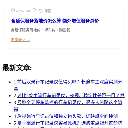
2026-07-07
汽车博客
含延保服务落地价怎么算 额外增值服务总价
含延保服务落地价 = 裸车价 + 购置税 +…
阅读全文 →
最新文章:
1
前后双录行车记录仪值得买吗？长途车主深度实测分
享
2
对比5款主流行车记录仪，夜视、稳定性差距一目了然
3
号称全天停车监控的行车记录仪，很多人忽略这个隐
患
4
后视镜行车记录仪和独立镜头款，优缺点全面评测
5
夏季高温行车记录仪容易死机？选购重点避开这些坑