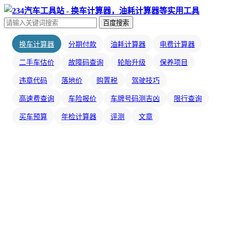
百度搜索
换车计算器
分期付款
油耗计算器
电费计算器
二手车估价
故障码查询
轮胎升级
保养项目
违章代码
落地价
购置税
驾驶技巧
高速费查询
车险报价
车牌号码测吉凶
限行查询
买车预算
年检计算器
评测
文章