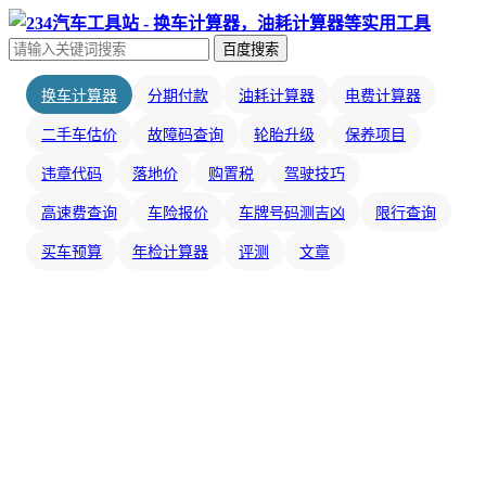
百度搜索
换车计算器
分期付款
油耗计算器
电费计算器
二手车估价
故障码查询
轮胎升级
保养项目
违章代码
落地价
购置税
驾驶技巧
高速费查询
车险报价
车牌号码测吉凶
限行查询
买车预算
年检计算器
评测
文章