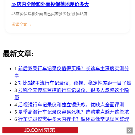
4S店内全险和外面投保落地差价多大
4S店买保险和外面自己买差多少钱 很多4S店…
阅读全文 →
最新文章:
1
前后双录行车记录仪值得买吗？长途车主深度实测分
享
2
对比5款主流行车记录仪，夜视、稳定性差距一目了然
3
号称全天停车监控的行车记录仪，很多人忽略这个隐
患
4
后视镜行车记录仪和独立镜头款，优缺点全面评测
5
夏季高温行车记录仪容易死机？选购重点避开这些坑
6
行车记录仪需要多大内存卡？循环录像常见误区整理