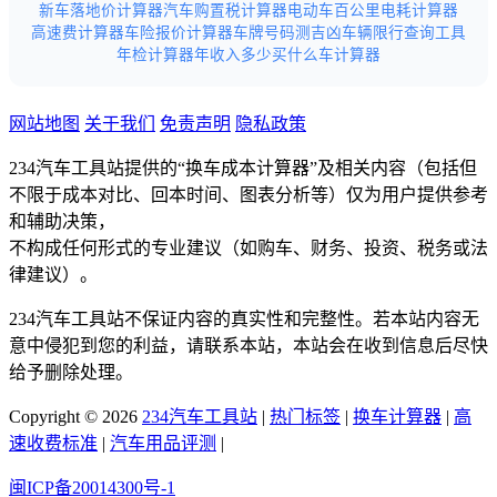
新车落地价计算器
汽车购置税计算器
电动车百公里电耗计算器
高速费计算器
车险报价计算器
车牌号码测吉凶
车辆限行查询工具
年检计算器
年收入多少买什么车计算器
网站地图
关于我们
免责声明
隐私政策
234汽车工具站提供的“换车成本计算器”及相关内容（包括但
不限于成本对比、回本时间、图表分析等）仅为用户提供参考
和辅助决策，
不构成任何形式的专业建议（如购车、财务、投资、税务或法
律建议）。
234汽车工具站不保证内容的真实性和完整性。若本站内容无
意中侵犯到您的利益，请联系本站，本站会在收到信息后尽快
给予删除处理。
Copyright © 2026
234汽车工具站
|
热门标签
|
换车计算器
|
高
速收费标准
|
汽车用品评测
|
闽ICP备20014300号-1