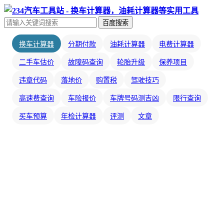
百度搜索
换车计算器
分期付款
油耗计算器
电费计算器
二手车估价
故障码查询
轮胎升级
保养项目
违章代码
落地价
购置税
驾驶技巧
高速费查询
车险报价
车牌号码测吉凶
限行查询
买车预算
年检计算器
评测
文章