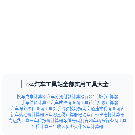
234汽车工具站全部实用工具大全：
换车成本计算器
汽车分期付款计算器
百公里油耗计算器
二手车估价计算器
汽车故障码查询工具
轮胎升级计算器
汽车保养项目查询工具
新手驾驶技巧指南
交通违章代码查询表
新车落地价计算器
汽车购置税计算器
电动车百公里电耗计算器
高速费计算器
车险报价计算器
车牌号码测吉凶
车辆限行查询工具
年检计算器
年收入多少买什么车计算器