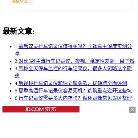
阅读全文 →
最新文章:
1
前后双录行车记录仪值得买吗？长途车主深度实测分
享
2
对比5款主流行车记录仪，夜视、稳定性差距一目了然
3
号称全天停车监控的行车记录仪，很多人忽略这个隐
患
4
后视镜行车记录仪和独立镜头款，优缺点全面评测
5
夏季高温行车记录仪容易死机？选购重点避开这些坑
6
行车记录仪需要多大内存卡？循环录像常见误区整理