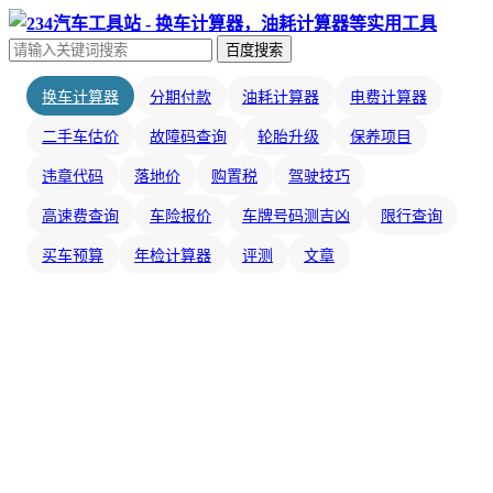
百度搜索
换车计算器
分期付款
油耗计算器
电费计算器
二手车估价
故障码查询
轮胎升级
保养项目
违章代码
落地价
购置税
驾驶技巧
高速费查询
车险报价
车牌号码测吉凶
限行查询
买车预算
年检计算器
评测
文章