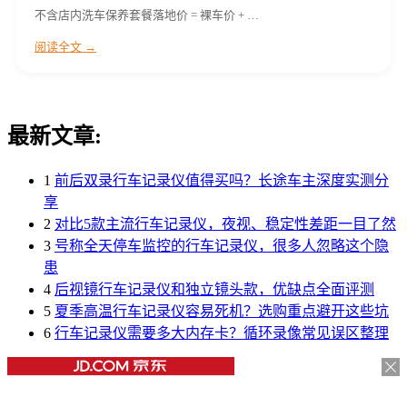
不含店内洗车保养套餐落地价 = 裸车价 + …
阅读全文 →
最新文章:
1
前后双录行车记录仪值得买吗？长途车主深度实测分
享
2
对比5款主流行车记录仪，夜视、稳定性差距一目了然
3
号称全天停车监控的行车记录仪，很多人忽略这个隐
患
4
后视镜行车记录仪和独立镜头款，优缺点全面评测
5
夏季高温行车记录仪容易死机？选购重点避开这些坑
6
行车记录仪需要多大内存卡？循环录像常见误区整理