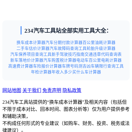
234汽车工具站全部实用工具大全：
换车成本计算器
汽车分期付款计算器
百公里油耗计算器
二手车估价计算器
汽车故障码查询工具
轮胎升级计算器
汽车保养项目查询工具
新手驾驶技巧指南
交通违章代码查询表
新车落地价计算器
汽车购置税计算器
电动车百公里电耗计算器
高速费计算器
车险报价计算器
车牌号码测吉凶
车辆限行查询工具
年检计算器
年收入多少买什么车计算器
网站地图
关于我们
免责声明
隐私政策
234汽车工具站提供的“换车成本计算器”及相关内容（包括但
不限于成本对比、回本时间、图表分析等）仅为用户提供参考
和辅助决策，
不构成任何形式的专业建议（如购车、财务、投资、税务或法
律建议）。