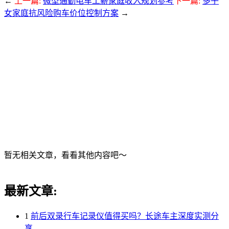
←
上一篇:
微型通勤电车工薪家庭收入规划参考
下一篇:
多子
女家庭抗风险购车价位控制方案
→
暂无相关文章，看看其他内容吧～
最新文章:
1
前后双录行车记录仪值得买吗？长途车主深度实测分
享