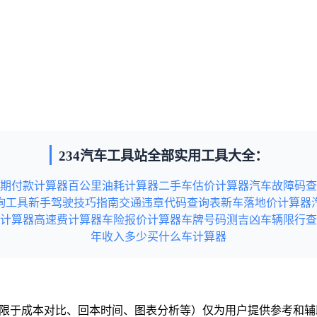
234汽车工具站全部实用工具大全：
期付款计算器
百公里油耗计算器
二手车估价计算器
汽车故障码查
询工具
新手驾驶技巧指南
交通违章代码查询表
新车落地价计算器
计算器
高速费计算器
车险报价计算器
车牌号码测吉凶
车辆限行查
年收入多少买什么车计算器
但不限于成本对比、回本时间、图表分析等）仅为用户提供参考和