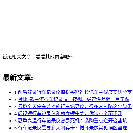
暂无相关文章，看看其他内容吧～
最新文章:
1
前后双录行车记录仪值得买吗？长途车主深度实测分享
2
对比5款主流行车记录仪，夜视、稳定性差距一目了然
3
号称全天停车监控的行车记录仪，很多人忽略这个隐患
4
后视镜行车记录仪和独立镜头款，优缺点全面评测
5
夏季高温行车记录仪容易死机？选购重点避开这些坑
6
行车记录仪需要多大内存卡？循环录像常见误区整理