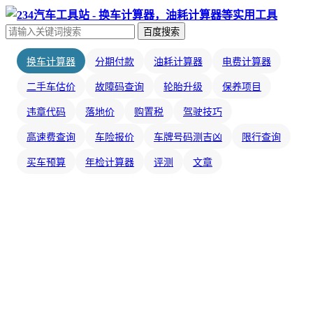
百度搜索
换车计算器
分期付款
油耗计算器
电费计算器
二手车估价
故障码查询
轮胎升级
保养项目
违章代码
落地价
购置税
驾驶技巧
高速费查询
车险报价
车牌号码测吉凶
限行查询
买车预算
年检计算器
评测
文章