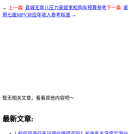
←
上一篇:
县城无育儿压力家庭宽松购车预算参考
下一篇:
家
用七座MPV对应年收入参考标准
→
暂无相关文章，看看其他内容吧～
最新文章:
1
前后双录行车记录仪值得买吗？长途车主深度实测分