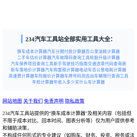
234汽车工具站全部实用工具大全：
换车成本计算器
汽车分期付款计算器
百公里油耗计算器
二手车估价计算器
汽车故障码查询工具
轮胎升级计算器
汽车保养项目查询工具
新手驾驶技巧指南
交通违章代码查询表
新车落地价计算器
汽车购置税计算器
电动车百公里电耗计算器
高速费计算器
车险报价计算器
车牌号码测吉凶
车辆限行查询工具
年检计算器
年收入多少买什么车计算器
网站地图
关于我们
免责声明
隐私政策
234汽车工具站提供的“换车成本计算器”及相关内容（包括但
不限于成本对比、回本时间、图表分析等）仅为用户提供参考
和辅助决策，
不构成任何形式的专业建议（如购车、财务、投资、税务或法