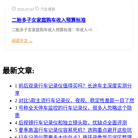
2026-07-07
汽车博客
二胎多子女家庭购车收入预算标准
二胎多子女家庭购车收入预算标准：年收入×0.…
阅读全文 →
最新文章:
1
前后双录行车记录仪值得买吗？长途车主深度实测分
享
2
对比5款主流行车记录仪，夜视、稳定性差距一目了然
3
号称全天停车监控的行车记录仪，很多人忽略这个隐
患
4
后视镜行车记录仪和独立镜头款，优缺点全面评测
5
夏季高温行车记录仪容易死机？选购重点避开这些坑
6
行车记录仪需要多大内存卡？循环录像常见误区整理