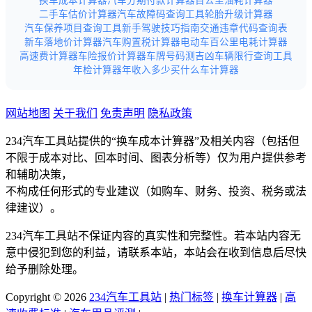
换车成本计算器
汽车分期付款计算器
百公里油耗计算器
二手车估价计算器
汽车故障码查询工具
轮胎升级计算器
汽车保养项目查询工具
新手驾驶技巧指南
交通违章代码查询表
新车落地价计算器
汽车购置税计算器
电动车百公里电耗计算器
高速费计算器
车险报价计算器
车牌号码测吉凶
车辆限行查询工具
年检计算器
年收入多少买什么车计算器
网站地图
关于我们
免责声明
隐私政策
234汽车工具站提供的“换车成本计算器”及相关内容（包括但
不限于成本对比、回本时间、图表分析等）仅为用户提供参考
和辅助决策，
不构成任何形式的专业建议（如购车、财务、投资、税务或法
律建议）。
234汽车工具站不保证内容的真实性和完整性。若本站内容无
意中侵犯到您的利益，请联系本站，本站会在收到信息后尽快
给予删除处理。
Copyright © 2026
234汽车工具站
|
热门标签
|
换车计算器
|
高