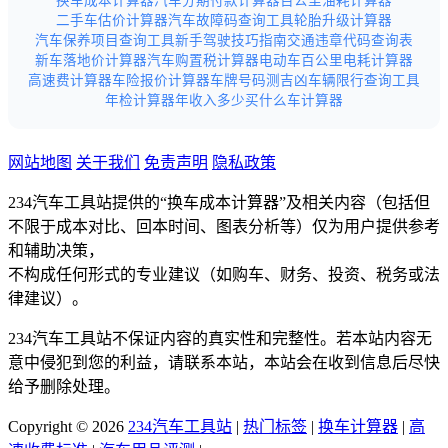
换车成本计算器
汽车分期付款计算器
百公里油耗计算器
二手车估价计算器
汽车故障码查询工具
轮胎升级计算器
汽车保养项目查询工具
新手驾驶技巧指南
交通违章代码查询表
新车落地价计算器
汽车购置税计算器
电动车百公里电耗计算器
高速费计算器
车险报价计算器
车牌号码测吉凶
车辆限行查询工具
年检计算器
年收入多少买什么车计算器
网站地图
关于我们
免责声明
隐私政策
234汽车工具站提供的“换车成本计算器”及相关内容（包括但
不限于成本对比、回本时间、图表分析等）仅为用户提供参考
和辅助决策，
不构成任何形式的专业建议（如购车、财务、投资、税务或法
律建议）。
234汽车工具站不保证内容的真实性和完整性。若本站内容无
意中侵犯到您的利益，请联系本站，本站会在收到信息后尽快
给予删除处理。
Copyright © 2026
234汽车工具站
|
热门标签
|
换车计算器
|
高