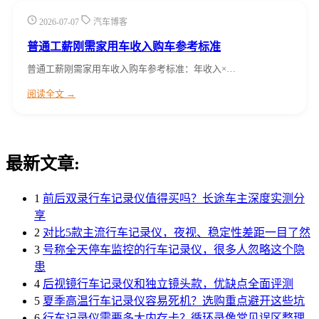
2026-07-07
汽车博客
普通工薪刚需家用车收入购车参考标准
普通工薪刚需家用车收入购车参考标准：年收入×…
阅读全文 →
最新文章:
1
前后双录行车记录仪值得买吗？长途车主深度实测分
享
2
对比5款主流行车记录仪，夜视、稳定性差距一目了然
3
号称全天停车监控的行车记录仪，很多人忽略这个隐
患
4
后视镜行车记录仪和独立镜头款，优缺点全面评测
5
夏季高温行车记录仪容易死机？选购重点避开这些坑
6
行车记录仪需要多大内存卡？循环录像常见误区整理