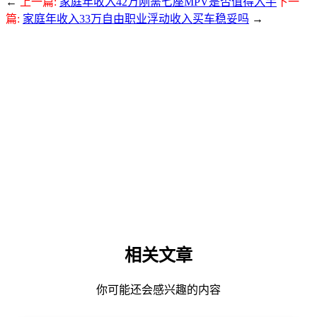
←
上一篇:
家庭年收入42万刚需七座MPV是否值得入手
下一
篇:
家庭年收入33万自由职业浮动收入买车稳妥吗
→
相关文章
你可能还会感兴趣的内容