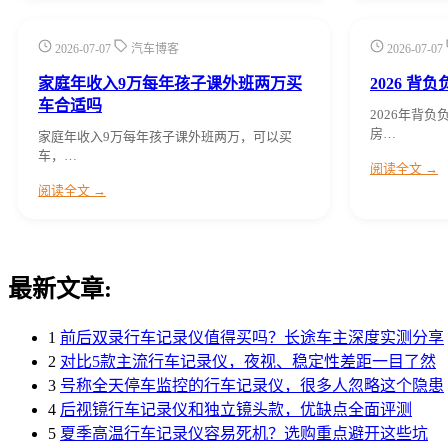
2026-07-07
汽车博客
2026-07-07
家庭年收入9万每年孩子课外班两万买
2026 
车合适吗
2026年背
房…
家庭年收入9万每年孩子课外班两万，可以买
车，…
阅读全文 →
阅读全文 →
最新文章:
1
前后双录行车记录仪值得买吗？长途车主深度实测分享
2
对比5款主流行车记录仪，夜视、稳定性差距一目了然
3
号称全天停车监控的行车记录仪，很多人忽略这个隐患
4
后视镜行车记录仪和独立镜头款，优缺点全面评测
5
夏季高温行车记录仪容易死机？选购重点避开这些坑