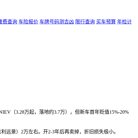
速费查询
车险报价
车牌号码测吉凶
限行查询
买车预算
年检计
V（3.28万起，落地约3.7万），但新车首年贬值15%-20%
3、吉利远景）2万左右。开2-3年后再卖掉，折旧损失极小。