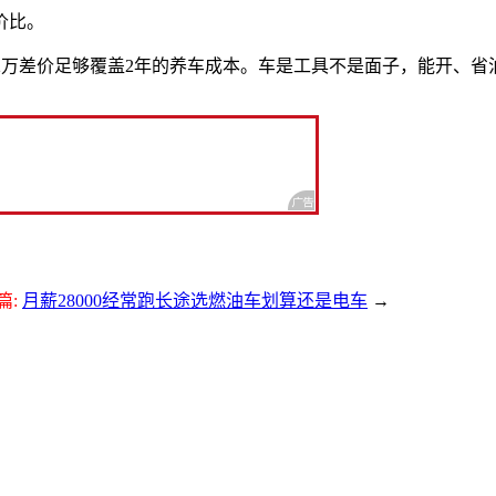
价比。
-2万差价足够覆盖2年的养车成本。车是工具不是面子，能开、
篇:
月薪28000经常跑长途选燃油车划算还是电车
→