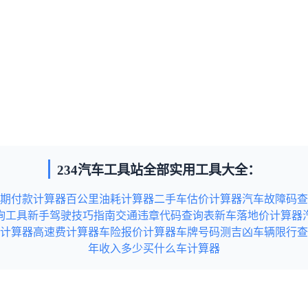
234汽车工具站全部实用工具大全：
期付款计算器
百公里油耗计算器
二手车估价计算器
汽车故障码查
询工具
新手驾驶技巧指南
交通违章代码查询表
新车落地价计算器
计算器
高速费计算器
车险报价计算器
车牌号码测吉凶
车辆限行查
年收入多少买什么车计算器