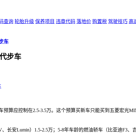
码查询
轮胎升级
保养项目
违章代码
落地价
购置税
驾驶技巧
高
步车
手代步车
车
算应控制在2.5-3.5万。这个预算买新车只能买到五菱宏光MINIE
、长安Lumin）1.5-2.5万；5-8年车龄的燃油轿车（比亚迪F