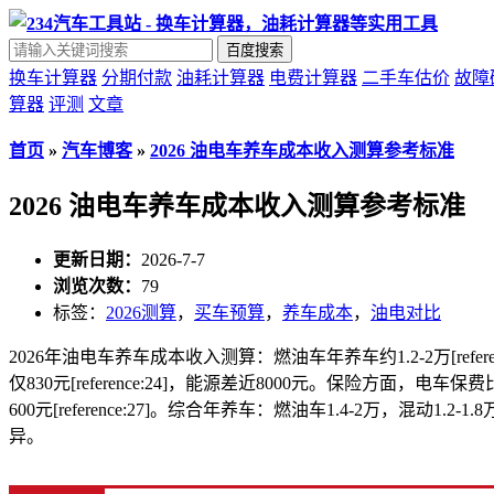
百度搜索
换车计算器
分期付款
油耗计算器
电费计算器
二手车估价
故障
算器
评测
文章
首页
»
汽车博客
»
2026 油电车养车成本收入测算参考标准
2026 油电车养车成本收入测算参考标准
更新日期：
2026-7-7
浏览次数：
79
标签：
2026测算
，
买车预算
，
养车成本
，
油电对比
2026年油电车养车成本收入测算：燃油车年养车约1.2-2万[referenc
仅830元[reference:24]，能源差近8000元。保险方面，电车保费比油车
600元[reference:27]。综合年养车：燃油车1.4-2万，混动1.2-1.8万
异。