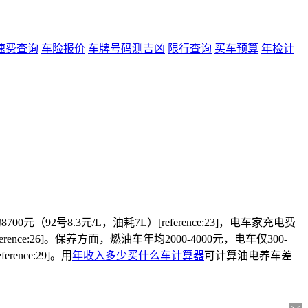
速费查询
车险报价
车牌号码测吉凶
限行查询
买车预算
年检计
0元（92号8.3元/L，油耗7L）[reference:23]，电车家充电费
eference:26]。保养方面，燃油车年均2000-4000元，电车仅300-
rence:29]。用
年收入多少买什么车计算器
可计算油电养车差