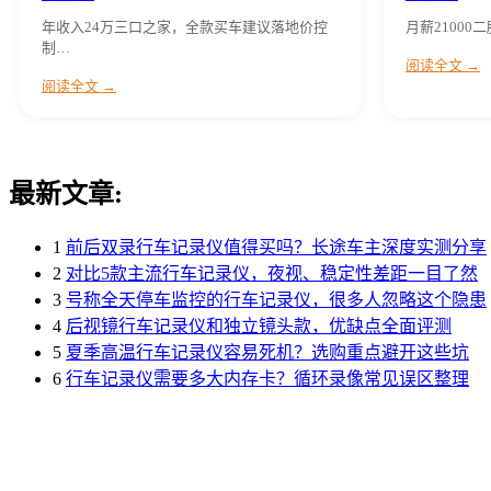
年收入24万三口之家，全款买车建议落地价控
月薪21000
制…
阅读全文 →
阅读全文 →
最新文章:
1
前后双录行车记录仪值得买吗？长途车主深度实测分享
2
对比5款主流行车记录仪，夜视、稳定性差距一目了然
3
号称全天停车监控的行车记录仪，很多人忽略这个隐患
4
后视镜行车记录仪和独立镜头款，优缺点全面评测
5
夏季高温行车记录仪容易死机？选购重点避开这些坑
6
行车记录仪需要多大内存卡？循环录像常见误区整理