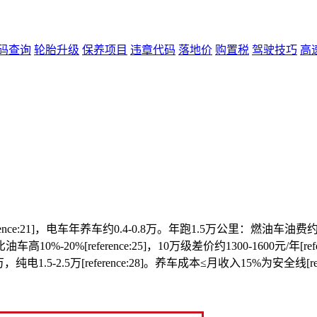
码查询
轮胎升级
保养项目
违章代码
落地价
购置税
驾驶技巧
高
e:21]，电车年养车约0.4-0.8万。年跑1.5万公里：燃油车油费约870
高10%-20%[reference:25]，10万级差价约1300-1600元/年[r
，纯电1.5-2.5万[reference:28]。养车成本≤月收入15%为安全线[refe