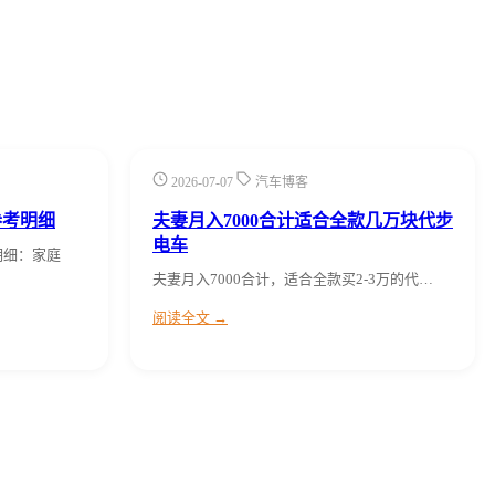
2026-07-07
汽车博客
参考明细
夫妻月入7000合计适合全款几万块代步
电车
明细：家庭
夫妻月入7000合计，适合全款买2-3万的代…
阅读全文 →