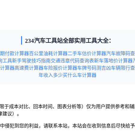
234汽车工具站全部实用工具大全：
期付款计算器
百公里油耗计算器
二手车估价计算器
汽车故障码查
询工具
新手驾驶技巧指南
交通违章代码查询表
新车落地价计算器
计算器
高速费计算器
车险报价计算器
车牌号码测吉凶
车辆限行查
年收入多少买什么车计算器
但不限于成本对比、回本时间、图表分析等）仅为用户提供参考和
律建议）。
意中侵犯到您的利益，请联系本站，本站会在收到信息后尽快给