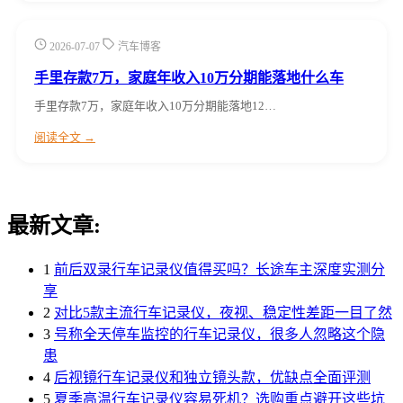
2026-07-07
汽车博客
手里存款7万，家庭年收入10万分期能落地什么车
手里存款7万，家庭年收入10万分期能落地12…
阅读全文 →
最新文章:
1
前后双录行车记录仪值得买吗？长途车主深度实测分
享
2
对比5款主流行车记录仪，夜视、稳定性差距一目了然
3
号称全天停车监控的行车记录仪，很多人忽略这个隐
患
4
后视镜行车记录仪和独立镜头款，优缺点全面评测
5
夏季高温行车记录仪容易死机？选购重点避开这些坑