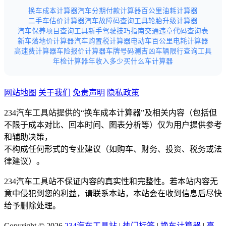
换车成本计算器
汽车分期付款计算器
百公里油耗计算器
二手车估价计算器
汽车故障码查询工具
轮胎升级计算器
汽车保养项目查询工具
新手驾驶技巧指南
交通违章代码查询表
新车落地价计算器
汽车购置税计算器
电动车百公里电耗计算器
高速费计算器
车险报价计算器
车牌号码测吉凶
车辆限行查询工具
年检计算器
年收入多少买什么车计算器
网站地图
关于我们
免责声明
隐私政策
234汽车工具站提供的“换车成本计算器”及相关内容（包括但
不限于成本对比、回本时间、图表分析等）仅为用户提供参考
和辅助决策，
不构成任何形式的专业建议（如购车、财务、投资、税务或法
律建议）。
234汽车工具站不保证内容的真实性和完整性。若本站内容无
意中侵犯到您的利益，请联系本站，本站会在收到信息后尽快
给予删除处理。
Copyright © 2026
234汽车工具站
|
热门标签
|
换车计算器
|
高