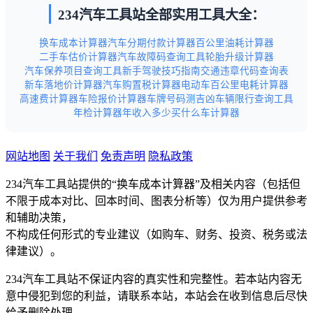
234汽车工具站全部实用工具大全：
换车成本计算器
汽车分期付款计算器
百公里油耗计算器
二手车估价计算器
汽车故障码查询工具
轮胎升级计算器
汽车保养项目查询工具
新手驾驶技巧指南
交通违章代码查询表
新车落地价计算器
汽车购置税计算器
电动车百公里电耗计算器
高速费计算器
车险报价计算器
车牌号码测吉凶
车辆限行查询工具
年检计算器
年收入多少买什么车计算器
网站地图
关于我们
免责声明
隐私政策
234汽车工具站提供的“换车成本计算器”及相关内容（包括但
不限于成本对比、回本时间、图表分析等）仅为用户提供参考
和辅助决策，
不构成任何形式的专业建议（如购车、财务、投资、税务或法
律建议）。
234汽车工具站不保证内容的真实性和完整性。若本站内容无
意中侵犯到您的利益，请联系本站，本站会在收到信息后尽快
给予删除处理。