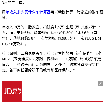
3万的二手车。
用
年收入多少买什么车计算器
可以精确计算二胎家庭的购车预
算。
年收入18万的二胎家庭：扣除育儿5万+生活5万+其他2万=12
万，净可支配6万。购车预算=6万×40%-60%=2.4-3.6万（首
付），落地价约5-8万。推荐海豚（9.98万起）、秦PLUS DM-
i（7.98万起）。
核心原则：二胎家庭买车，核心是空间够用+养车便宜"。7座
MPV（五菱佳辰6.88万起、传祺M6 11.98万起）比B级轿车更
适合——带孩子出门要带的东西太多了。购车预算按保守档
走，省下的钱留给孩子的教育和医疗保障。"