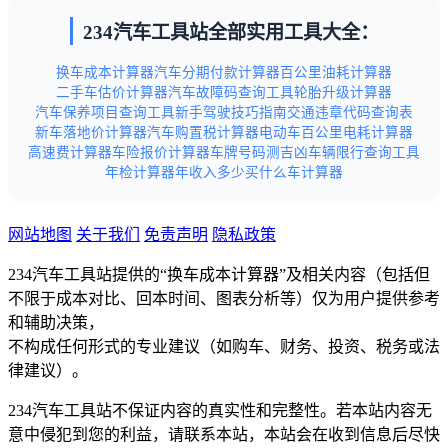
234汽车工具站全部实用工具大全：
换车成本计算器
汽车分期付款计算器
百公里油耗计算器
二手车估价计算器
汽车故障码查询工具
轮胎升级计算器
汽车保养项目查询工具
新手驾驶技巧指南
交通违章代码查询表
新车落地价计算器
汽车购置税计算器
电动车百公里电耗计算器
高速费计算器
车险报价计算器
车牌号码测吉凶
车辆限行查询工具
年检计算器
年收入多少买什么车计算器
网站地图
关于我们
免责声明
隐私政策
234汽车工具站提供的“换车成本计算器”及相关内容（包括但
不限于成本对比、回本时间、图表分析等）仅为用户提供参考
和辅助决策，
不构成任何形式的专业建议（如购车、财务、投资、税务或法
律建议）。
234汽车工具站不保证内容的真实性和完整性。若本站内容无
意中侵犯到您的利益，请联系本站，本站会在收到信息后尽快