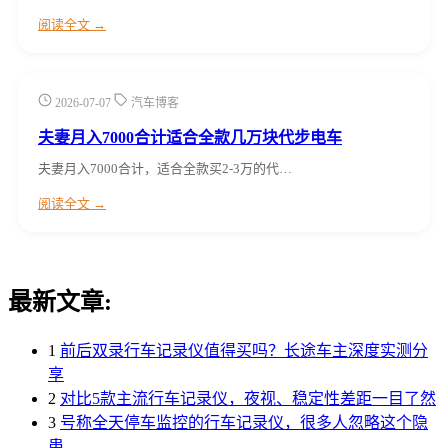
阅读全文 →
2026-07-07
汽车博客
夫妻月入7000合计适合全款几万块代步电车
夫妻月入7000合计，适合全款买2-3万的代…
阅读全文 →
最新文章:
1
前后双录行车记录仪值得买吗？长途车主深度实测分
享
2
对比5款主流行车记录仪，夜视、稳定性差距一目了然
3
号称全天停车监控的行车记录仪，很多人忽略这个隐
患