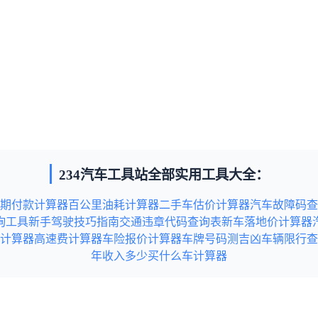
234汽车工具站全部实用工具大全：
期付款计算器
百公里油耗计算器
二手车估价计算器
汽车故障码查
询工具
新手驾驶技巧指南
交通违章代码查询表
新车落地价计算器
计算器
高速费计算器
车险报价计算器
车牌号码测吉凶
车辆限行查
年收入多少买什么车计算器