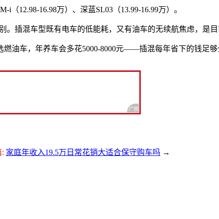
（12.98-16.98万）、深蓝SL03（13.99-16.99万）。
无感消费”级别。插混车型既有电车的低能耗，又有油车的无续航焦虑，
燃油车，年养车会多花5000-8000元——插混每年省下的钱足
:
家庭年收入19.5万日常花销大适合保守购车吗
→