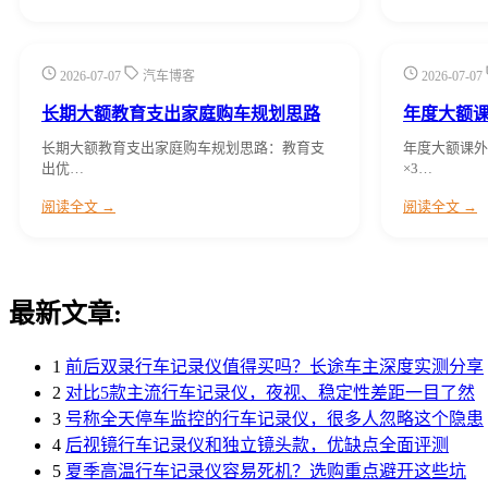
2026-07-07
汽车博客
2026-07-07
长期大额教育支出家庭购车规划思路
年度大额
长期大额教育支出家庭购车规划思路：教育支
年度大额课外
出优…
×3…
阅读全文 →
阅读全文 →
最新文章:
1
前后双录行车记录仪值得买吗？长途车主深度实测分享
2
对比5款主流行车记录仪，夜视、稳定性差距一目了然
3
号称全天停车监控的行车记录仪，很多人忽略这个隐患
4
后视镜行车记录仪和独立镜头款，优缺点全面评测
5
夏季高温行车记录仪容易死机？选购重点避开这些坑