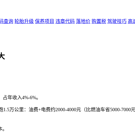
码查询
轮胎升级
保养项目
违章代码
落地价
购置税
驾驶技巧
高
大
占年收入4%-6%。
公里：油费+电费约2000-4000元（比燃油车省5000-7000元），
本。