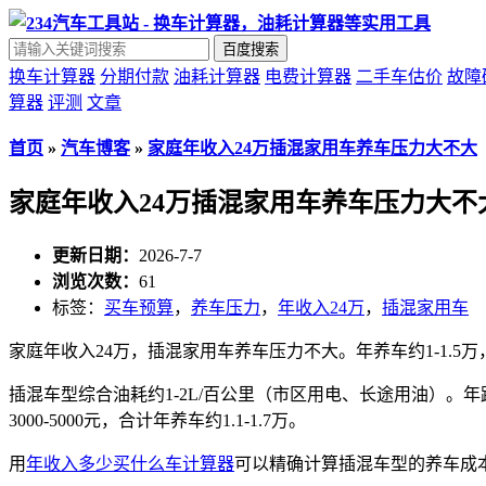
百度搜索
换车计算器
分期付款
油耗计算器
电费计算器
二手车估价
故障
算器
评测
文章
首页
»
汽车博客
»
家庭年收入24万插混家用车养车压力大不大
家庭年收入24万插混家用车养车压力大不
更新日期：
2026-7-7
浏览次数：
61
标签：
买车预算
，
养车压力
，
年收入24万
，
插混家用车
家庭年收入24万，插混家用车养车压力不大。年养车约1-1.5万，
插混车型综合油耗约1-2L/百公里（市区用电、长途用油）。年跑1.5万
3000-5000元，合计年养车约1.1-1.7万。
用
年收入多少买什么车计算器
可以精确计算插混车型的养车成