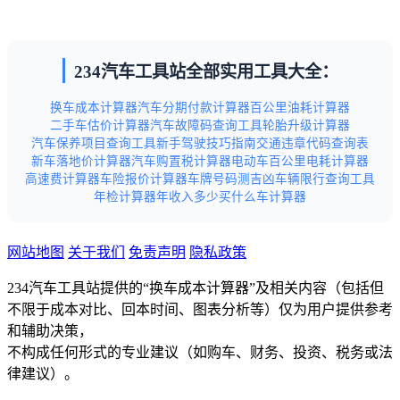
234汽车工具站全部实用工具大全：
换车成本计算器
汽车分期付款计算器
百公里油耗计算器
二手车估价计算器
汽车故障码查询工具
轮胎升级计算器
汽车保养项目查询工具
新手驾驶技巧指南
交通违章代码查询表
新车落地价计算器
汽车购置税计算器
电动车百公里电耗计算器
高速费计算器
车险报价计算器
车牌号码测吉凶
车辆限行查询工具
年检计算器
年收入多少买什么车计算器
网站地图
关于我们
免责声明
隐私政策
234汽车工具站提供的“换车成本计算器”及相关内容（包括但
不限于成本对比、回本时间、图表分析等）仅为用户提供参考
和辅助决策，
不构成任何形式的专业建议（如购车、财务、投资、税务或法
律建议）。