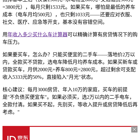
=3800元），每月只剩1533元。如果买车，哪怕是最低的养车
成本（电车月均500元），也只剩1033元——还要应对衣服、
社交、医疗、应急等开支，基本没有容错空间。
用
年收入多少买什么车计算器
可以精确计算有房贷情况下的购
车压力。
如果要买车，怎么办？只能买便宜的二手车——落地价2万以
内，全款买不贷款，选电车降低月均养车成本。如果买新车或
贷款买车，月供2000元+养车800元=2800元，超过剩余可支配
收入5333元的50%，直接陷入"月光"状态。
核心建议：每月3000房贷、年入10万的家庭，买车的前提
是"不负债买便宜车"。如果必须买，选2万以内的二手电车，
全款付清。如果买不起，先别买，等收入提升或房贷降低后再
考虑。"