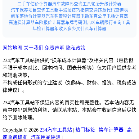
二手车估价计算器
汽车故障码查询工具
轮胎升级计算器
汽车保养项目查询工具
新手驾驶技巧指南
交通违章代码查询表
新车落地价计算器
汽车购置税计算器
电动车百公里电耗计算器
高速费计算器
车险报价计算器
车牌号码测吉凶
车辆限行查询工具
年检计算器
年收入多少买什么车计算器
网站地图
关于我们
免责声明
隐私政策
234汽车工具站提供的“换车成本计算器”及相关内容（包括但
不限于成本对比、回本时间、图表分析等）仅为用户提供参考
和辅助决策，
不构成任何形式的专业建议（如购车、财务、投资、税务或法
律建议）。
234汽车工具站不保证内容的真实性和完整性。若本站内容无
意中侵犯到您的利益，请联系本站，本站会在收到信息后尽快
给予删除处理。
Copyright © 2026
234汽车工具站
|
热门标签
|
换车计算器
|
高
速收费标准
|
汽车用品评测
|