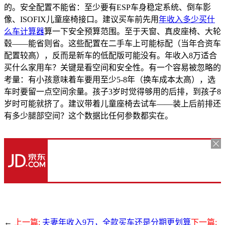
的。安全配置不能省：至少要有ESP车身稳定系统、倒车影
像、ISOFIX儿童座椅接口。建议买车前先用
年收入多少买什
么车计算器
算一下安全预算范围。至于天窗、真皮座椅、大轮
毂——能省则省。这些配置在二手车上可能标配（当年合资车
配置较高），反而是新车的低配版可能没有。年收入8万适合
买什么家用车？关键是看空间和安全性。有一个容易被忽略的
考量：有小孩意味着车要用至少5-8年（换车成本太高），选
车时要留一点空间余量。孩子3岁时觉得够用的后排，到孩子8
岁时可能就挤了。建议带着儿童座椅去试车——装上后前排还
有多少腿部空间？这个数据比任何参数都实在。
←
上一篇:
夫妻年收入9万，全款买车还是分期更划算
下一篇: