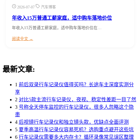
2026-07-07
汽车博客
年收入15万普通工薪家庭，适中购车落地价位
年收入15万普通工薪家庭，适中购车落地价位在…
阅读全文 →
最新文章:
1
前后双录行车记录仪值得买吗？长途车主深度实测分
享
2
对比5款主流行车记录仪，夜视、稳定性差距一目了然
3
号称全天停车监控的行车记录仪，很多人忽略这个隐
患
4
后视镜行车记录仪和独立镜头款，优缺点全面评测
5
夏季高温行车记录仪容易死机？选购重点避开这些坑
6
行车记录仪需要多大内存卡？循环录像常见误区整理