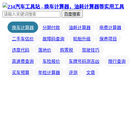
百度搜索
换车计算器
分期付款
油耗计算器
电费计算器
二手车估价
故障码查询
轮胎升级
保养项目
违章代码
落地价
购置税
驾驶技巧
高速费查询
车险报价
车牌号码测吉凶
限行查询
买车预算
年检计算器
评测
文章