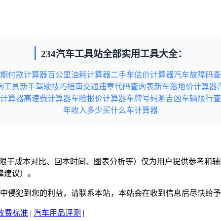
234汽车工具站全部实用工具大全：
期付款计算器
百公里油耗计算器
二手车估价计算器
汽车故障码查
询工具
新手驾驶技巧指南
交通违章代码查询表
新车落地价计算器
计算器
高速费计算器
车险报价计算器
车牌号码测吉凶
车辆限行查
年收入多少买什么车计算器
但不限于成本对比、回本时间、图表分析等）仅为用户提供参考和
律建议）。
意中侵犯到您的利益，请联系本站，本站会在收到信息后尽快给
收费标准
|
汽车用品评测
|