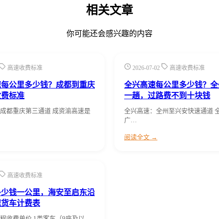
相关文章
你可能还会感兴趣的内容
高速收费标准
2026-07-02
高速收费标准
速每公里多少钱？成都到重庆
全兴高速每公里多少钱？全
收费标准
一趟，过路费不到十块钱
成都重庆第三通道 成资渝高速是
全兴高速：全州至兴安快速通道 
广…
阅读全文 →
高速收费标准
多少钱一公里，海安至启东沿
速货车计费表
程收费单价 1类客车（9座及以