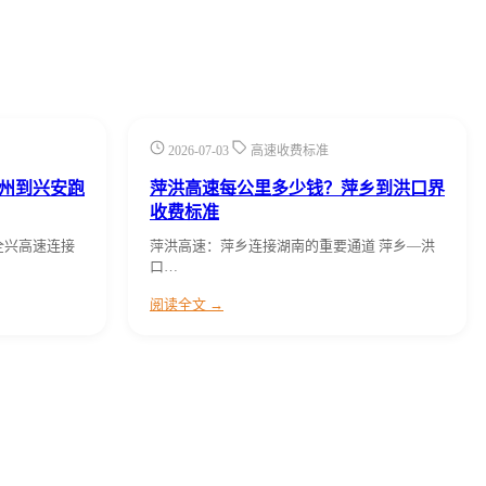
2026-07-03
高速收费标准
州到兴安跑
萍洪高速每公里多少钱？萍乡到洪口界
收费标准
全兴高速连接
萍洪高速：萍乡连接湖南的重要通道 萍乡—洪
口…
阅读全文 →