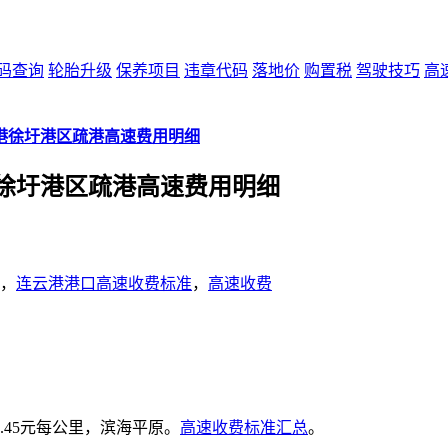
码查询
轮胎升级
保养项目
违章代码
落地价
购置税
驾驶技巧
高
港徐圩港区疏港高速费用明细
徐圩港区疏港高速费用明细
，
连云港港口高速收费标准
，
高速收费
45元每公里，滨海平原。
高速收费标准汇总
。