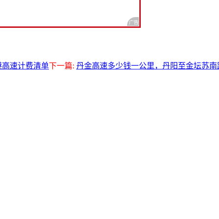
港高速计费清单
下一篇:
丹金高速多少钱一公里，丹阳至金坛苏南