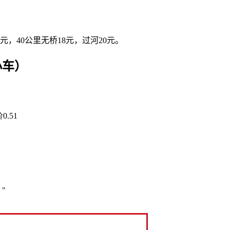
，40公里无桥18元，过河20元。
小车）
.51
"