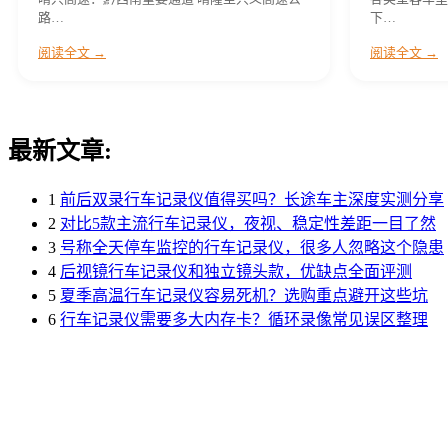
路…
下…
阅读全文 →
阅读全文 →
最新文章:
1
前后双录行车记录仪值得买吗？长途车主深度实测分享
2
对比5款主流行车记录仪，夜视、稳定性差距一目了然
3
号称全天停车监控的行车记录仪，很多人忽略这个隐患
4
后视镜行车记录仪和独立镜头款，优缺点全面评测
5
夏季高温行车记录仪容易死机？选购重点避开这些坑
6
行车记录仪需要多大内存卡？循环录像常见误区整理