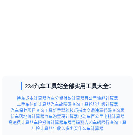
234汽车工具站全部实用工具大全：
换车成本计算器
汽车分期付款计算器
百公里油耗计算器
二手车估价计算器
汽车故障码查询工具
轮胎升级计算器
汽车保养项目查询工具
新手驾驶技巧指南
交通违章代码查询表
新车落地价计算器
汽车购置税计算器
电动车百公里电耗计算器
高速费计算器
车险报价计算器
车牌号码测吉凶
车辆限行查询工具
年检计算器
年收入多少买什么车计算器