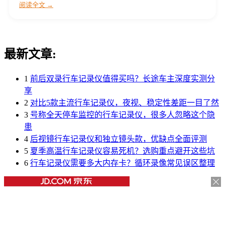
阅读全文 →
最新文章:
1
前后双录行车记录仪值得买吗？长途车主深度实测分
享
2
对比5款主流行车记录仪，夜视、稳定性差距一目了然
3
号称全天停车监控的行车记录仪，很多人忽略这个隐
患
4
后视镜行车记录仪和独立镜头款，优缺点全面评测
5
夏季高温行车记录仪容易死机？选购重点避开这些坑
6
行车记录仪需要多大内存卡？循环录像常见误区整理