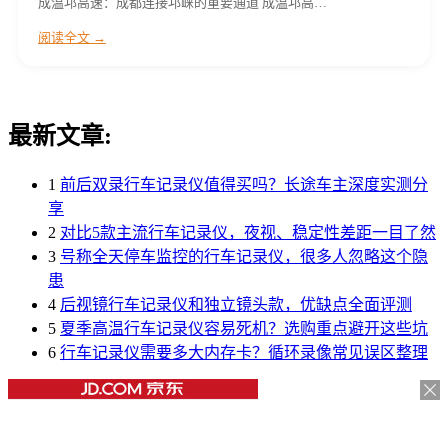
成温邛高速：成都连接邛崃的重要通道 成温邛高…
阅读全文 →
最新文章:
1
前后双录行车记录仪值得买吗？长途车主深度实测分
享
2
对比5款主流行车记录仪，夜视、稳定性差距一目了然
3
号称全天停车监控的行车记录仪，很多人忽略这个隐
患
4
后视镜行车记录仪和独立镜头款，优缺点全面评测
5
夏季高温行车记录仪容易死机？选购重点避开这些坑
6
行车记录仪需要多大内存卡？循环录像常见误区整理