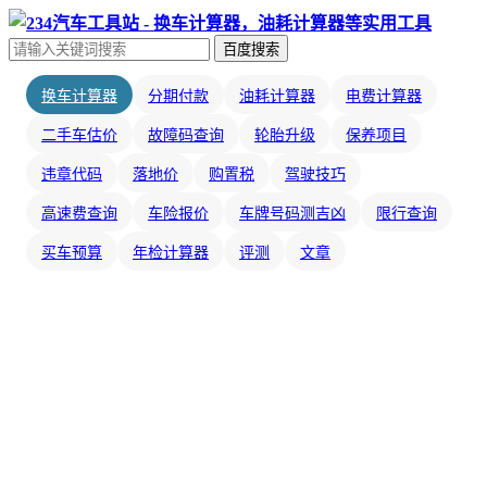
百度搜索
换车计算器
分期付款
油耗计算器
电费计算器
二手车估价
故障码查询
轮胎升级
保养项目
违章代码
落地价
购置税
驾驶技巧
高速费查询
车险报价
车牌号码测吉凶
限行查询
买车预算
年检计算器
评测
文章