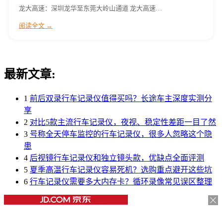
龙大高速：深圳龙华至东莞大岭山通道 龙大高速…
阅读全文 →
最新文章:
1
前后双录行车记录仪值得买吗？长途车主深度实测分
享
2
对比5款主流行车记录仪，夜视、稳定性差距一目了然
3
号称全天停车监控的行车记录仪，很多人忽略这个隐
患
4
后视镜行车记录仪和独立镜头款，优缺点全面评测
5
夏季高温行车记录仪容易死机？选购重点避开这些坑
6
行车记录仪需要多大内存卡？循环录像常见误区整理