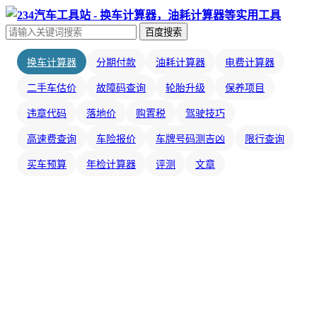
百度搜索
换车计算器
分期付款
油耗计算器
电费计算器
二手车估价
故障码查询
轮胎升级
保养项目
违章代码
落地价
购置税
驾驶技巧
高速费查询
车险报价
车牌号码测吉凶
限行查询
买车预算
年检计算器
评测
文章