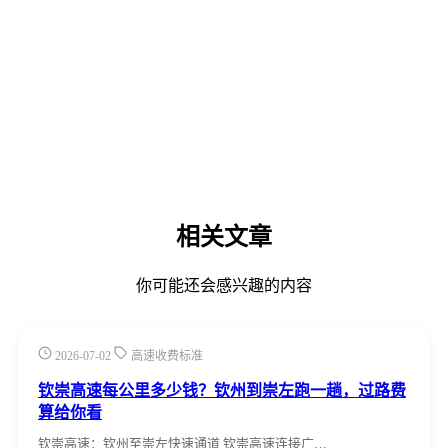
相关文章
你可能还会感兴趣的内容
2026-07-02
高速收费标准
钦崇高速每公里多少钱？钦州到崇左跑一趟，过路费
算给你看
钦崇高速：钦州至崇左快速通道 钦崇高速连接广…