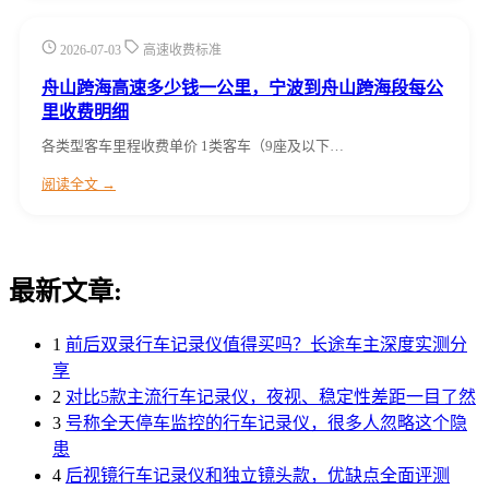
2026-07-03
高速收费标准
舟山跨海高速多少钱一公里，宁波到舟山跨海段每公
里收费明细
各类型客车里程收费单价 1类客车（9座及以下…
阅读全文 →
最新文章:
1
前后双录行车记录仪值得买吗？长途车主深度实测分
享
2
对比5款主流行车记录仪，夜视、稳定性差距一目了然
3
号称全天停车监控的行车记录仪，很多人忽略这个隐
患
4
后视镜行车记录仪和独立镜头款，优缺点全面评测