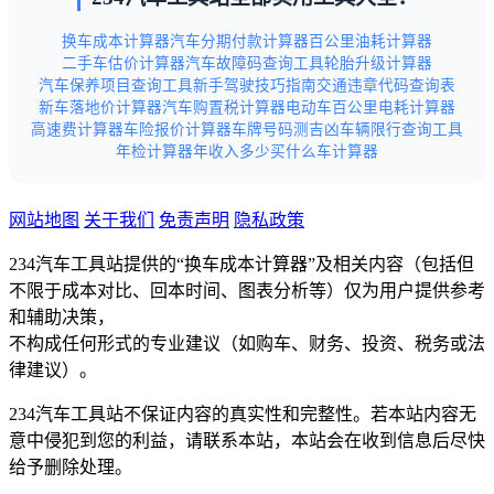
换车成本计算器
汽车分期付款计算器
百公里油耗计算器
二手车估价计算器
汽车故障码查询工具
轮胎升级计算器
汽车保养项目查询工具
新手驾驶技巧指南
交通违章代码查询表
新车落地价计算器
汽车购置税计算器
电动车百公里电耗计算器
高速费计算器
车险报价计算器
车牌号码测吉凶
车辆限行查询工具
年检计算器
年收入多少买什么车计算器
网站地图
关于我们
免责声明
隐私政策
234汽车工具站提供的“换车成本计算器”及相关内容（包括但
不限于成本对比、回本时间、图表分析等）仅为用户提供参考
和辅助决策，
不构成任何形式的专业建议（如购车、财务、投资、税务或法
律建议）。
234汽车工具站不保证内容的真实性和完整性。若本站内容无
意中侵犯到您的利益，请联系本站，本站会在收到信息后尽快
给予删除处理。