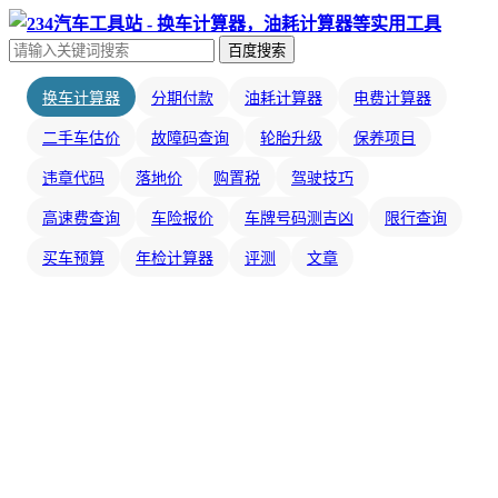
百度搜索
换车计算器
分期付款
油耗计算器
电费计算器
二手车估价
故障码查询
轮胎升级
保养项目
违章代码
落地价
购置税
驾驶技巧
高速费查询
车险报价
车牌号码测吉凶
限行查询
买车预算
年检计算器
评测
文章