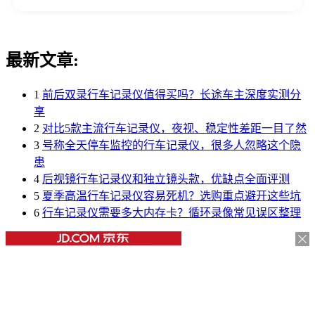
最新文章:
1
前后双录行车记录仪值得买吗？长途车主深度实测分
享
2
对比5款主流行车记录仪，夜视、稳定性差距一目了然
3
号称全天停车监控的行车记录仪，很多人忽略这个隐
患
4
后视镜行车记录仪和独立镜头款，优缺点全面评测
5
夏季高温行车记录仪容易死机？选购重点避开这些坑
6
行车记录仪需要多大内存卡？循环录像常见误区整理