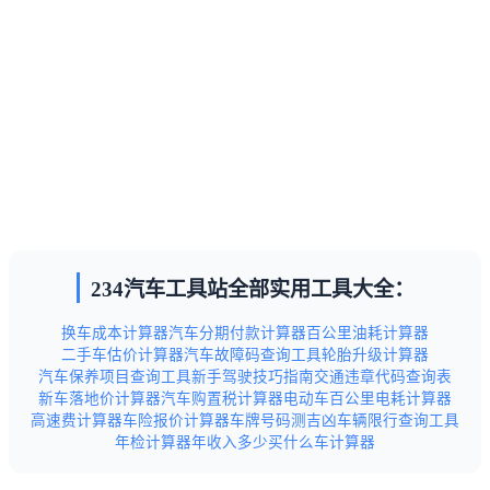
234汽车工具站全部实用工具大全：
换车成本计算器
汽车分期付款计算器
百公里油耗计算器
二手车估价计算器
汽车故障码查询工具
轮胎升级计算器
汽车保养项目查询工具
新手驾驶技巧指南
交通违章代码查询表
新车落地价计算器
汽车购置税计算器
电动车百公里电耗计算器
高速费计算器
车险报价计算器
车牌号码测吉凶
车辆限行查询工具
年检计算器
年收入多少买什么车计算器