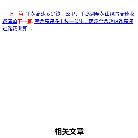
←
上一篇:
千黄高速多少钱一公里，千岛湖至黄山风景高速收
费清单
下一篇:
慈余高速多少钱一公里，慈溪至余姚短途高速
过路费测算
→
相关文章