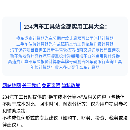
234汽车工具站全部实用工具大全：
换车成本计算器
汽车分期付款计算器
百公里油耗计算器
二手车估价计算器
汽车故障码查询工具
轮胎升级计算器
汽车保养项目查询工具
新手驾驶技巧指南
交通违章代码查询表
新车落地价计算器
汽车购置税计算器
电动车百公里电耗计算器
高速费计算器
车险报价计算器
车牌号码测吉凶
车辆限行查询工具
年检计算器
年收入多少买什么车计算器
网站地图
关于我们
免责声明
隐私政策
234汽车工具站提供的“换车成本计算器”及相关内容（包括但
不限于成本对比、回本时间、图表分析等）仅为用户提供参考
和辅助决策，
不构成任何形式的专业建议（如购车、财务、投资、税务或法
律建议）。