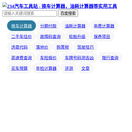
百度搜索
换车计算器
分期付款
油耗计算器
电费计算器
二手车估价
故障码查询
轮胎升级
保养项目
违章代码
落地价
购置税
驾驶技巧
高速费查询
车险报价
车牌号码测吉凶
限行查询
买车预算
年检计算器
评测
文章