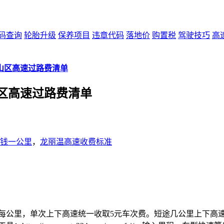
码查询
轮胎升级
保养项目
违章代码
落地价
购置税
驾驶技巧
高
山区高速过路费清单
区高速过路费清单
钱一公里
，
龙丽温高速收费标准
元每公里，单次上下高速统一收取5元车次费。短途几公里上下高