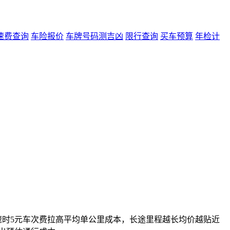
速费查询
车险报价
车牌号码测吉凶
限行查询
买车预算
年检计
速时5元车次费拉高平均单公里成本，长途里程越长均价越贴近