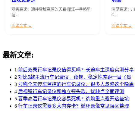
丽香高速：通往雪域高原的天路 丽江—香格里
渝昆高速：川
拉…
G…
阅读全文 →
阅读全文 →
最新文章:
1
前后双录行车记录仪值得买吗？长途车主深度实测分享
2
对比5款主流行车记录仪，夜视、稳定性差距一目了然
3
号称全天停车监控的行车记录仪，很多人忽略这个隐患
4
后视镜行车记录仪和独立镜头款，优缺点全面评测
5
夏季高温行车记录仪容易死机？选购重点避开这些坑
6
行车记录仪需要多大内存卡？循环录像常见误区整理