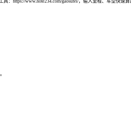
s://www.note234.com/gaosufei/，输入里程、车型
元。