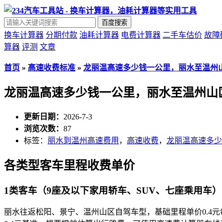
百度搜索
换车计算器
分期付款
油耗计算器
电费计算器
二手车估价
故障
算器
评测
文章
首页
»
高速收费标准
»
龙丽温高速多少钱一公里，丽水至温州
龙丽温高速多少钱一公里，丽水至温州山
更新日期：
2026-7-3
浏览次数：
87
标签：
丽水到温州高速费用
，
高速收费
，
龙丽温高速多少
各类型客车里程收费单价
1类客车（9座及以下家用轿车、SUV、七座乘用车）
丽水往返松阳、景宁、温州山区自驾车型，基础里程单价0.4