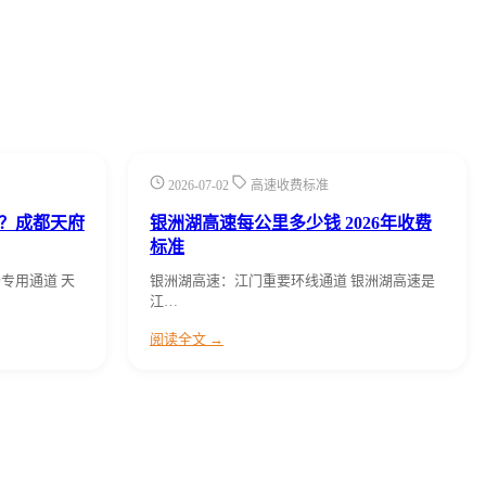
2026-07-02
高速收费标准
？成都天府
银洲湖高速每公里多少钱 2026年收费
标准
专用通道 天
银洲湖高速：江门重要环线通道 银洲湖高速是
江…
阅读全文 →