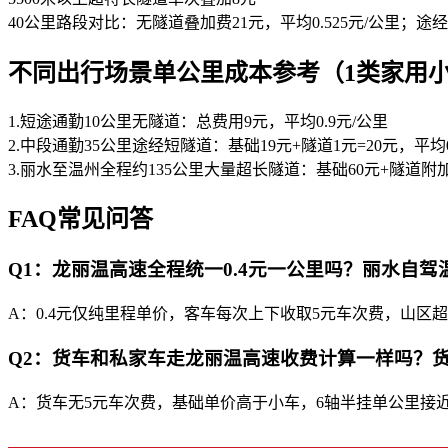
40公里路段对比：无隧道叠加费21元，平均0.525元/公里；途经
不同出行场景单公里成本参考（1类家用
1.短途通勤10公里无隧道：总费用9元，平均0.9元/公里
2.中段通勤35公里途经短隧道：基础19元+隧道1元=20元，平均0
3.丽水至温州全程约135公里大量超长隧道：基础60元+隧道附加12
FAQ常见问答
Q1：龙丽温高速全程统一0.4元一公里吗？丽水自
A：0.4元仅纯里程单价，客车每次上下收取5元车次费，山
Q2：货车和私家车走龙丽温高速收费计算一样吗？
A：货车无5元车次费，基础单价高于小车，6轴半挂单公里接近1