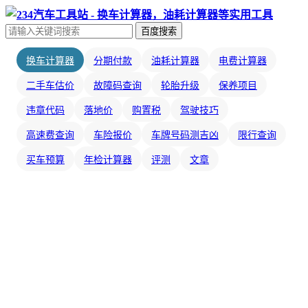
百度搜索
换车计算器
分期付款
油耗计算器
电费计算器
二手车估价
故障码查询
轮胎升级
保养项目
违章代码
落地价
购置税
驾驶技巧
高速费查询
车险报价
车牌号码测吉凶
限行查询
买车预算
年检计算器
评测
文章