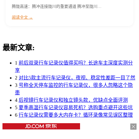
腾陇高速：腾冲连接陇川的重要通道 腾冲至陇川…
阅读全文 →
最新文章:
1
前后双录行车记录仪值得买吗？长途车主深度实测分
享
2
对比5款主流行车记录仪，夜视、稳定性差距一目了然
3
号称全天停车监控的行车记录仪，很多人忽略这个隐
患
4
后视镜行车记录仪和独立镜头款，优缺点全面评测
5
夏季高温行车记录仪容易死机？选购重点避开这些坑
6
行车记录仪需要多大内存卡？循环录像常见误区整理