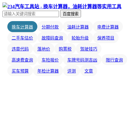
百度搜索
换车计算器
分期付款
油耗计算器
电费计算器
二手车估价
故障码查询
轮胎升级
保养项目
违章代码
落地价
购置税
驾驶技巧
高速费查询
车险报价
车牌号码测吉凶
限行查询
买车预算
年检计算器
评测
文章