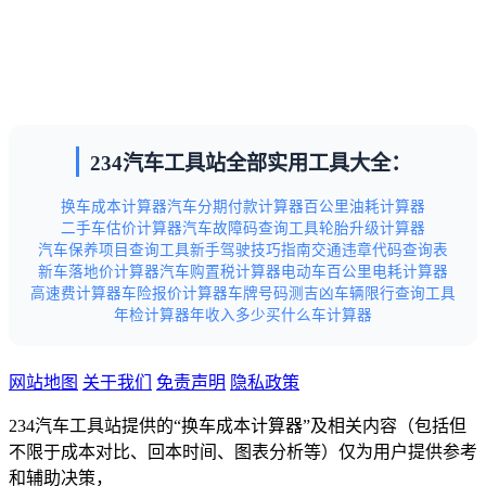
234汽车工具站全部实用工具大全：
换车成本计算器
汽车分期付款计算器
百公里油耗计算器
二手车估价计算器
汽车故障码查询工具
轮胎升级计算器
汽车保养项目查询工具
新手驾驶技巧指南
交通违章代码查询表
新车落地价计算器
汽车购置税计算器
电动车百公里电耗计算器
高速费计算器
车险报价计算器
车牌号码测吉凶
车辆限行查询工具
年检计算器
年收入多少买什么车计算器
网站地图
关于我们
免责声明
隐私政策
234汽车工具站提供的“换车成本计算器”及相关内容（包括但
不限于成本对比、回本时间、图表分析等）仅为用户提供参考
和辅助决策，