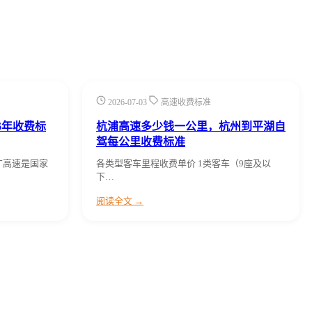
2026-07-03
高速收费标准
6年收费标
杭浦高速多少钱一公里，杭州到平湖自
驾每公里收费标准
广高速是国家
各类型客车里程收费单价 1类客车（9座及以
下…
阅读全文 →