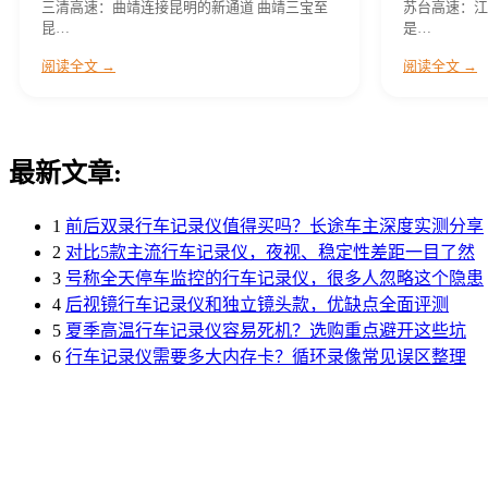
三清高速：曲靖连接昆明的新通道 曲靖三宝至
苏台高速：江
昆…
是…
阅读全文 →
阅读全文 →
最新文章:
1
前后双录行车记录仪值得买吗？长途车主深度实测分享
2
对比5款主流行车记录仪，夜视、稳定性差距一目了然
3
号称全天停车监控的行车记录仪，很多人忽略这个隐患
4
后视镜行车记录仪和独立镜头款，优缺点全面评测
5
夏季高温行车记录仪容易死机？选购重点避开这些坑
6
行车记录仪需要多大内存卡？循环录像常见误区整理