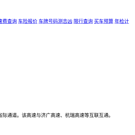
速费查询
车险报价
车牌号码测吉凶
限行查询
买车预算
年检计
省际通道。该高速与济广高速、杭瑞高速等互联互通。