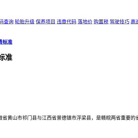
码查询
轮胎升级
保养项目
违章代码
落地价
购置税
驾驶技巧
高
费标准
标准
徽省黄山市祁门县与江西省景德镇市浮梁县，是赣皖两省重要的