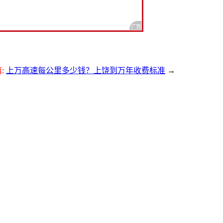
:
上万高速每公里多少钱？上饶到万年收费标准
→