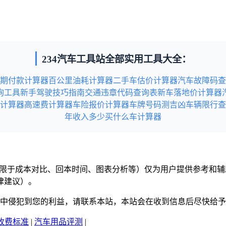
234汽车工具站全部实用工具大全：
期付款计算器
百公里油耗计算器
二手车估价计算器
汽车故障码查
询工具
新手驾驶技巧指南
交通违章代码查询表
新车落地价计算器
计算器
高速费计算器
车险报价计算器
车牌号码测吉凶
车辆限行查
年收入多少买什么车计算器
但不限于成本对比、回本时间、图表分析等）仅为用户提供参考和
律建议）。
意中侵犯到您的利益，请联系本站，本站会在收到信息后尽快给
收费标准
|
汽车用品评测
|