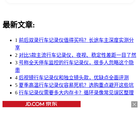
最新文章:
1
前后双录行车记录仪值得买吗？长途车主深度实测分
享
2
对比5款主流行车记录仪，夜视、稳定性差距一目了然
3
号称全天停车监控的行车记录仪，很多人忽略这个隐
患
4
后视镜行车记录仪和独立镜头款，优缺点全面评测
5
夏季高温行车记录仪容易死机？选购重点避开这些坑
6
行车记录仪需要多大内存卡？循环录像常见误区整理