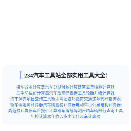
234汽车工具站全部实用工具大全：
换车成本计算器
汽车分期付款计算器
百公里油耗计算器
二手车估价计算器
汽车故障码查询工具
轮胎升级计算器
汽车保养项目查询工具
新手驾驶技巧指南
交通违章代码查询表
新车落地价计算器
汽车购置税计算器
电动车百公里电耗计算器
高速费计算器
车险报价计算器
车牌号码测吉凶
车辆限行查询工具
年检计算器
年收入多少买什么车计算器