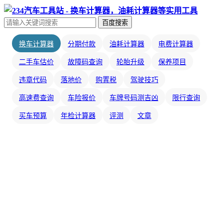
百度搜索
换车计算器
分期付款
油耗计算器
电费计算器
二手车估价
故障码查询
轮胎升级
保养项目
违章代码
落地价
购置税
驾驶技巧
高速费查询
车险报价
车牌号码测吉凶
限行查询
买车预算
年检计算器
评测
文章