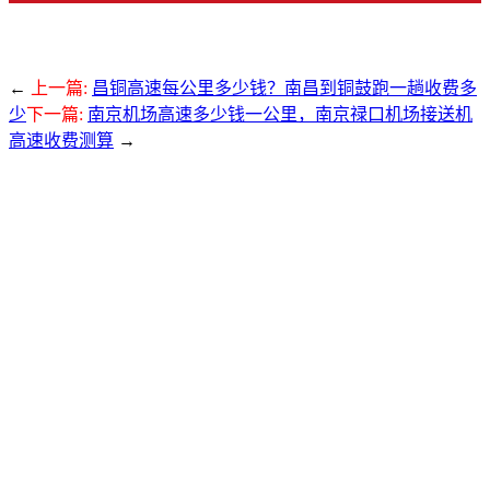
←
上一篇:
昌铜高速每公里多少钱？南昌到铜鼓跑一趟收费多
少
下一篇:
南京机场高速多少钱一公里，南京禄口机场接送机
高速收费测算
→