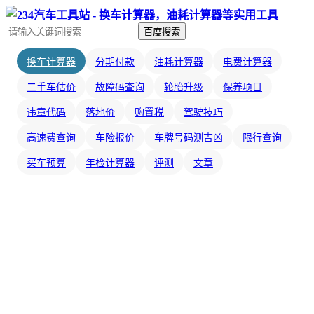
百度搜索
换车计算器
分期付款
油耗计算器
电费计算器
二手车估价
故障码查询
轮胎升级
保养项目
违章代码
落地价
购置税
驾驶技巧
高速费查询
车险报价
车牌号码测吉凶
限行查询
买车预算
年检计算器
评测
文章