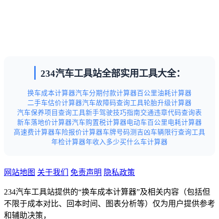
234汽车工具站全部实用工具大全：
换车成本计算器
汽车分期付款计算器
百公里油耗计算器
二手车估价计算器
汽车故障码查询工具
轮胎升级计算器
汽车保养项目查询工具
新手驾驶技巧指南
交通违章代码查询表
新车落地价计算器
汽车购置税计算器
电动车百公里电耗计算器
高速费计算器
车险报价计算器
车牌号码测吉凶
车辆限行查询工具
年检计算器
年收入多少买什么车计算器
网站地图
关于我们
免责声明
隐私政策
234汽车工具站提供的“换车成本计算器”及相关内容（包括但
不限于成本对比、回本时间、图表分析等）仅为用户提供参考
和辅助决策，