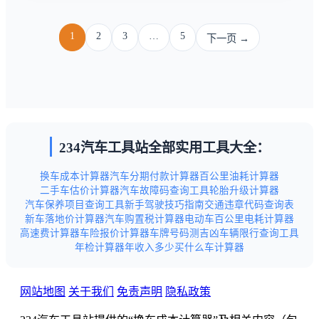
1
2
3
…
5
下一页 →
234汽车工具站全部实用工具大全：
换车成本计算器
汽车分期付款计算器
百公里油耗计算器
二手车估价计算器
汽车故障码查询工具
轮胎升级计算器
汽车保养项目查询工具
新手驾驶技巧指南
交通违章代码查询表
新车落地价计算器
汽车购置税计算器
电动车百公里电耗计算器
高速费计算器
车险报价计算器
车牌号码测吉凶
车辆限行查询工具
年检计算器
年收入多少买什么车计算器
网站地图
关于我们
免责声明
隐私政策