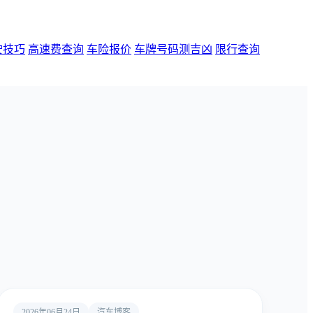
驶技巧
高速费查询
车险报价
车牌号码测吉凶
限行查询
2026年06月24日
汽车博客