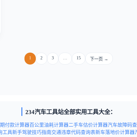
1
2
3
…
15
下一页 →
234汽车工具站全部实用工具大全：
期付款计算器
百公里油耗计算器
二手车估价计算器
汽车故障码查
询工具
新手驾驶技巧指南
交通违章代码查询表
新车落地价计算器