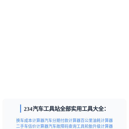
234汽车工具站全部实用工具大全：
换车成本计算器
汽车分期付款计算器
百公里油耗计算器
二手车估价计算器
汽车故障码查询工具
轮胎升级计算器