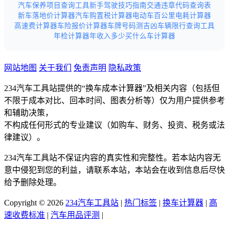
汽车保养项目查询工具
新手驾驶技巧指南
交通违章代码查询表
新车落地价计算器
汽车购置税计算器
电动车百公里电耗计算器
高速费计算器
车险报价计算器
车牌号码测吉凶
车辆限行查询工具
年检计算器
年收入多少买什么车计算器
网站地图
关于我们
免责声明
隐私政策
234汽车工具站提供的“换车成本计算器”及相关内容（包括但
不限于成本对比、回本时间、图表分析等）仅为用户提供参考
和辅助决策，
不构成任何形式的专业建议（如购车、财务、投资、税务或法
律建议）。
234汽车工具站不保证内容的真实性和完整性。若本站内容无
意中侵犯到您的利益，请联系本站，本站会在收到信息后尽快
给予删除处理。
Copyright © 2026
234汽车工具站
|
热门标签
|
换车计算器
|
高
速收费标准
|
汽车用品评测
|