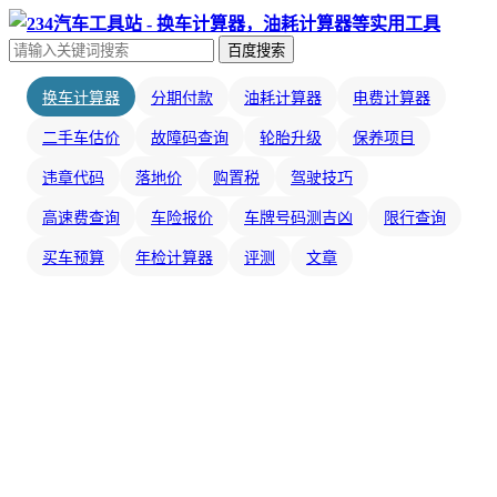
百度搜索
换车计算器
分期付款
油耗计算器
电费计算器
二手车估价
故障码查询
轮胎升级
保养项目
违章代码
落地价
购置税
驾驶技巧
高速费查询
车险报价
车牌号码测吉凶
限行查询
买车预算
年检计算器
评测
文章