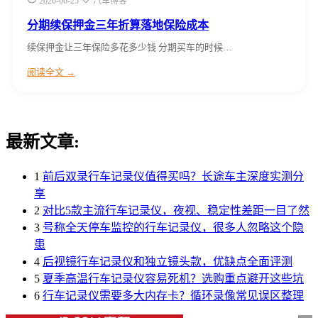
2026-06-25
汽车博客
分期续保押金三年折算落地保险成本
续保押金让三年保险多花多少钱 分期买车的时候…
阅读全文 →
最新文章:
1
前后双录行车记录仪值得买吗？长途车主深度实测分
享
2
对比5款主流行车记录仪，夜视、稳定性差距一目了然
3
号称全天停车监控的行车记录仪，很多人忽略这个隐
患
4
后视镜行车记录仪和独立镜头款，优缺点全面评测
5
夏季高温行车记录仪容易死机？选购重点避开这些坑
6
行车记录仪需要多大内存卡？循环录像常见误区整理