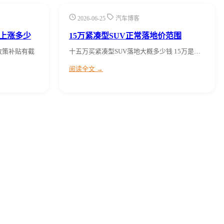
2026-06-25
汽车博客
上涨多少
15万紧凑型SUV正常落地价范围
政策补贴有截
十五万买紧凑型SUV落地大概多少钱 15万是…
阅读全文 →