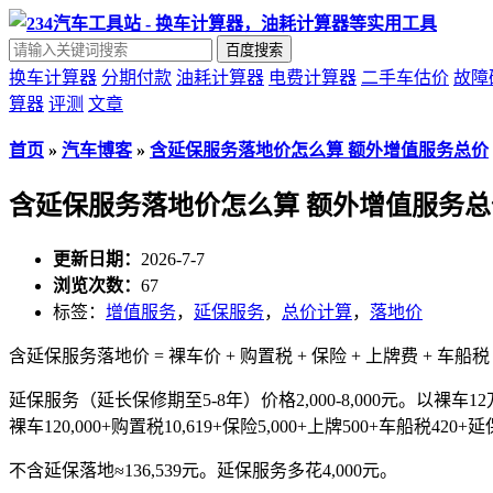
百度搜索
换车计算器
分期付款
油耗计算器
电费计算器
二手车估价
故障
算器
评测
文章
首页
»
汽车博客
»
含延保服务落地价怎么算 额外增值服务总价
含延保服务落地价怎么算 额外增值服务总
更新日期：
2026-7-7
浏览次数：
67
标签：
增值服务
，
延保服务
，
总价计算
，
落地价
含延保服务落地价 = 裸车价 + 购置税 + 保险 + 上牌费 + 车船税
延保服务（延长保修期至5-8年）价格2,000-8,000元。以裸车12
裸车120,000+购置税10,619+保险5,000+上牌500+车船税420+延保4
不含延保落地≈136,539元。延保服务多花4,000元。