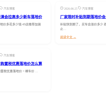
汽车博客
2026-06-25
汽车博客
装潢会拉高多少新车落地价
厂家限时补贴到期落地价会
地价多花多少钱 4S店推荐加装
补贴快到期了，买车会涨价多少 
止…
阅读全文 →
汽车博客
油车购置税优惠落地价怎么算
购置税优惠落地价 = 裸车价 …