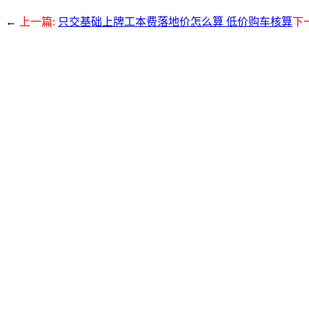
←
上一篇:
只交基础上牌工本费落地价怎么算 低价购车核算
下