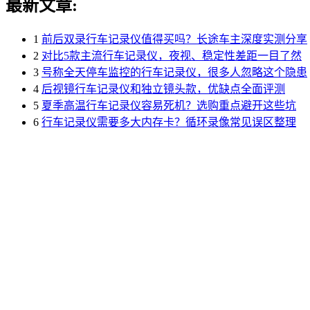
最新文章:
1
前后双录行车记录仪值得买吗？长途车主深度实测分享
2
对比5款主流行车记录仪，夜视、稳定性差距一目了然
3
号称全天停车监控的行车记录仪，很多人忽略这个隐患
4
后视镜行车记录仪和独立镜头款，优缺点全面评测
5
夏季高温行车记录仪容易死机？选购重点避开这些坑
6
行车记录仪需要多大内存卡？循环录像常见误区整理