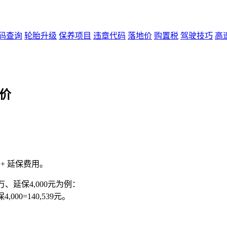
码查询
轮胎升级
保养项目
违章代码
落地价
购置税
驾驶技巧
高
价
 + 延保费用。
万、延保4,000元为例：
,000=140,539元。