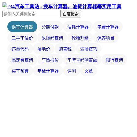
百度搜索
换车计算器
分期付款
油耗计算器
电费计算器
二手车估价
故障码查询
轮胎升级
保养项目
违章代码
落地价
购置税
驾驶技巧
高速费查询
车险报价
车牌号码测吉凶
限行查询
买车预算
年检计算器
评测
文章