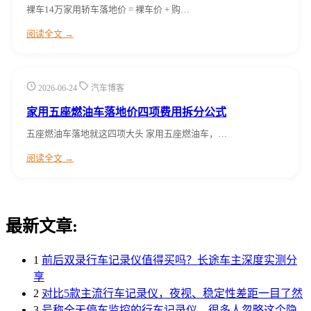
裸车14万家用轿车落地价 = 裸车价 + 购…
阅读全文 →
2026-06-24
汽车博客
家用五座燃油车落地价四项费用拆分公式
五座燃油车落地就这四项大头 家用五座燃油车，…
阅读全文 →
最新文章:
1
前后双录行车记录仪值得买吗？长途车主深度实测分
享
2
对比5款主流行车记录仪，夜视、稳定性差距一目了然
3
号称全天停车监控的行车记录仪，很多人忽略这个隐