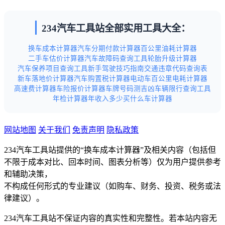
234汽车工具站全部实用工具大全：
换车成本计算器
汽车分期付款计算器
百公里油耗计算器
二手车估价计算器
汽车故障码查询工具
轮胎升级计算器
汽车保养项目查询工具
新手驾驶技巧指南
交通违章代码查询表
新车落地价计算器
汽车购置税计算器
电动车百公里电耗计算器
高速费计算器
车险报价计算器
车牌号码测吉凶
车辆限行查询工具
年检计算器
年收入多少买什么车计算器
网站地图
关于我们
免责声明
隐私政策
234汽车工具站提供的“换车成本计算器”及相关内容（包括但
不限于成本对比、回本时间、图表分析等）仅为用户提供参考
和辅助决策，
不构成任何形式的专业建议（如购车、财务、投资、税务或法
律建议）。
234汽车工具站不保证内容的真实性和完整性。若本站内容无