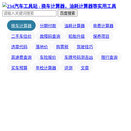
百度搜索
换车计算器
分期付款
油耗计算器
电费计算器
二手车估价
故障码查询
轮胎升级
保养项目
违章代码
落地价
购置税
驾驶技巧
高速费查询
车险报价
车牌号码测吉凶
限行查询
买车预算
年检计算器
评测
文章