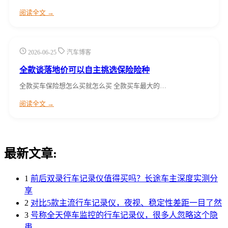
阅读全文 →
2026-06-25
汽车博客
全款谈落地价可以自主挑选保险险种
全款买车保险想怎么买就怎么买 全款买车最大的…
阅读全文 →
最新文章:
1
前后双录行车记录仪值得买吗？长途车主深度实测分
享
2
对比5款主流行车记录仪，夜视、稳定性差距一目了然
3
号称全天停车监控的行车记录仪，很多人忽略这个隐
患