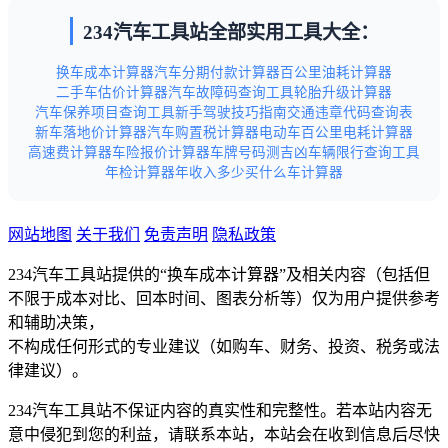
234汽车工具站全部实用工具大全：
换车成本计算器
汽车分期付款计算器
百公里油耗计算器
二手车估价计算器
汽车故障码查询工具
轮胎升级计算器
汽车保养项目查询工具
新手驾驶技巧指南
交通违章代码查询表
新车落地价计算器
汽车购置税计算器
电动车百公里电耗计算器
高速费计算器
车险报价计算器
车牌号码测吉凶
车辆限行查询工具
年检计算器
年收入多少买什么车计算器
网站地图
关于我们
免责声明
隐私政策
234汽车工具站提供的“换车成本计算器”及相关内容（包括但
不限于成本对比、回本时间、图表分析等）仅为用户提供参考
和辅助决策，
不构成任何形式的专业建议（如购车、财务、投资、税务或法
律建议）。
234汽车工具站不保证内容的真实性和完整性。若本站内容无
意中侵犯到您的利益，请联系本站，本站会在收到信息后尽快